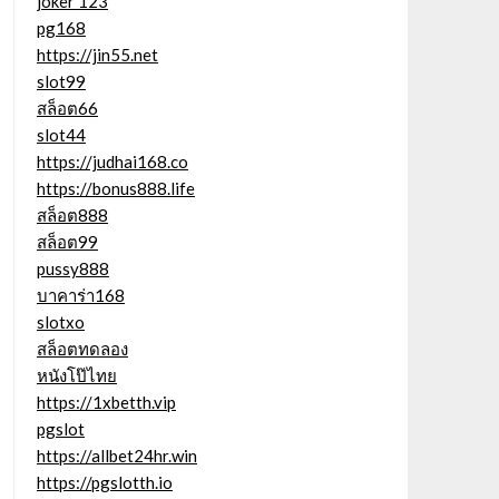
joker 123
pg168
https://jin55.net
slot99
สล็อต66
slot44
https://judhai168.co
https://bonus888.life
สล็อต888
สล็อต99
pussy888
บาคาร่า168
slotxo
สล็อตทดลอง
หนังโป๊ไทย
https://1xbetth.vip
pgslot
https://allbet24hr.win
https://pgslotth.io