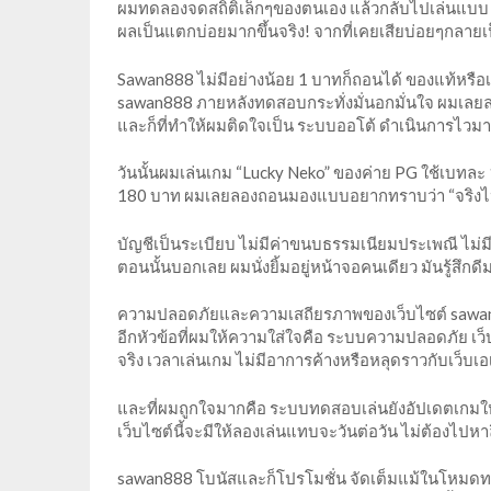
ผมทดลองจดสถิติเล็กๆของตนเอง แล้วกลับไปเล่นแบบ เงิ
ผลเป็นแตกบ่อยมากขึ้นจริง! จากที่เคยเสียบ่อยๆกลายเป
Sawan888 ไม่มีอย่างน้อย 1 บาทก็ถอนได้ ของแท้หรือเ
sawan888 ภายหลังทดสอบกระทั่งมั่นอกมั่นใจ ผมเลยล
และก็ที่ทำให้ผมติดใจเป็น ระบบออโต้ ดำเนินการไวมาก
วันนั้นผมเล่นเกม “Lucky Neko” ของค่าย PG ใช้เบทล
180 บาท ผมเลยลองถอนมองแบบอยากทราบว่า “จริงไหม 1
บัญชีเป็นระเบียบ ไม่มีค่าขนบธรรมเนียมประเพณี ไม่มี
ตอนนั้นบอกเลย ผมนั่งยิ้มอยู่หน้าจอคนเดียว มันรู้สึกดีมา
ความปลอดภัยและความเสถียรภาพของเว็บไซต์ sawan
อีกหัวข้อที่ผมให้ความใส่ใจคือ ระบบความปลอดภัย เว็บ
จริง เวลาเล่นเกม ไม่มีอาการค้างหรือหลุดราวกับเว็บเอเ
และที่ผมถูกใจมากคือ ระบบทดสอบเล่นยังอัปเดตเกมให
เว็บไซต์นี้จะมีให้ลองเล่นแทบจะวันต่อวัน ไม่ต้องไปหา
sawan888 โบนัสและก็โปรโมชั่น จัดเต็มแม้ในโหมด