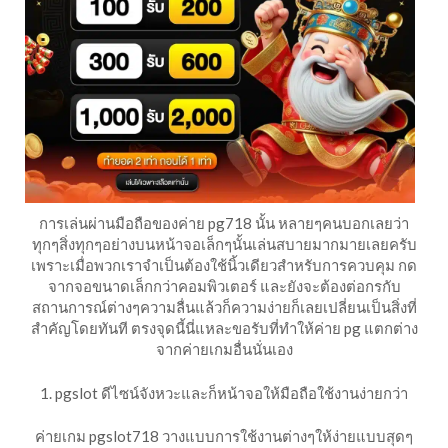
การเล่นผ่านมือถือของค่าย pg718 นั้น หลายๆคนบอกเลยว่า
ทุกๆสิ่งทุกๆอย่างบนหน้าจอเล็กๆนั้นเล่นสบายมากมายเลยครับ
เพราะเมื่อพวกเราจำเป็นต้องใช้นิ้วเดียวสำหรับการควบคุม กด
จากจอขนาดเล็กกว่าคอมพิวเตอร์ และยังจะต้องต่อกรกับ
สถานการณ์ต่างๆความลื่นแล้วก็ความง่ายก็เลยเปลี่ยนเป็นสิ่งที่
สำคัญโดยทันที ตรงจุดนี้นี่แหละขอรับที่ทำให้ค่าย pg แตกต่าง
จากค่ายเกมอื่นนั่นเอง
1. pgslot ดีไซน์จังหวะและก็หน้าจอให้มือถือใช้งานง่ายกว่า
ค่ายเกม pgslot718 วางแบบการใช้งานต่างๆให้ง่ายแบบสุดๆ