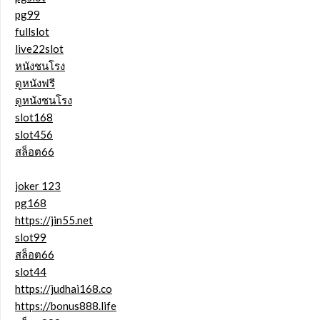
pg99
fullslot
live22slot
หนังชนโรง
ดูหนังฟรี
ดูหนังชนโรง
slot168
slot456
สล็อต66
joker 123
pg168
https://jin55.net
slot99
สล็อต66
slot44
https://judhai168.co
https://bonus888.life