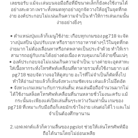
เลยขอรับ แม้จะเล่นบนจอมือถือที่มีขนาดเล็กก็ยังคงใช้งานได้
อย่างสะดวก เพราะทั้งหมดทุกอย่างถูกจัดวางให้อยู่ในจุดที่กด
ง่าย องค์ประกอบไม่แน่นเกินความจำเป็น ทำให้การเล่นเกมนั้น
ง่ายอย่างยิ่งๆ
• ตำแหน่งปุ่มแล้วก็เมนูใช้ง่าย: เกือบทุกเกมของ pg718 จะจัด
วางปุ่มสปิน ปุ่มปรับเบท หรือรายการอาหารต่างๆไว้ในจุดที่กด
ง่ายมาก ไม่ต้องเลื่อนหาหรือกดพลาดเป็นประจำด้วย ทำให้เรา
สามารถอยู่กับเกมได้อย่างต่อเนื่อง ควบคุมเกมได้ง่ายขึ้นแน่ๆ
• องค์ประกอบจอไม่แน่นเกินความจำเป็น: บางค่ายจะอุตสาหะ
ใส่เนื้อหากระทั่งโทรศัพท์เคลื่อนที่ตาลายรวมทั้งใช้งานยาก แต่
pg718 ชอบจัดวางจอให้ดูสบาย อะไรที่ไม่จำเป็นก็ตัดทิ้งไป
ทำให้อ่านง่ายแล้วก็เห็นจังหวะเกมชัดเจน เล่นแล้วไม่อึดอัด
• จังหวะเกมเหมาะกับการเล่นสั้น: คนเล่นมือถือจำนวนมากไม่
ได้ใช้งานสล็อตโทรศัพท์เคลื่อนที่นานหลายชั่วโมงนะครับ แม้
กระนั้นจะเพียงแค่เปิดเล่นสั้นๆระหว่างวันเท่านั้น เกมของ
pg718 ที่เหมาะกับมือถือก็เลยมักเข้าใจง่าย เล่นต่อได้ไว และไม่
จำเป็นต้องศึกษานาน
2. เอฟเฟกต์แล้วก็ความลื่นของ pgslot ช่วยให้เล่นโทรศัพท์มือ
ถือได้นานโดยไม่อ่อนเพลีย