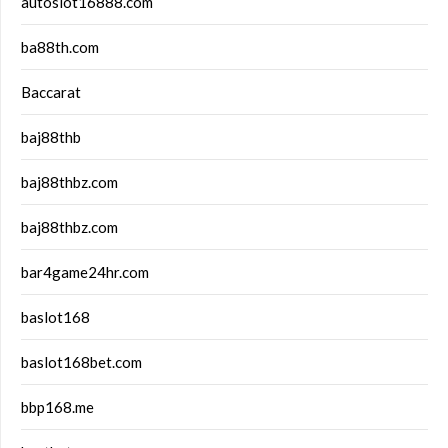
autoslot16888.com
ba88th.com
Baccarat
baj88thb
baj88thbz.com
baj88thbz.com
bar4game24hr.com
baslot168
baslot168bet.com
bbp168.me