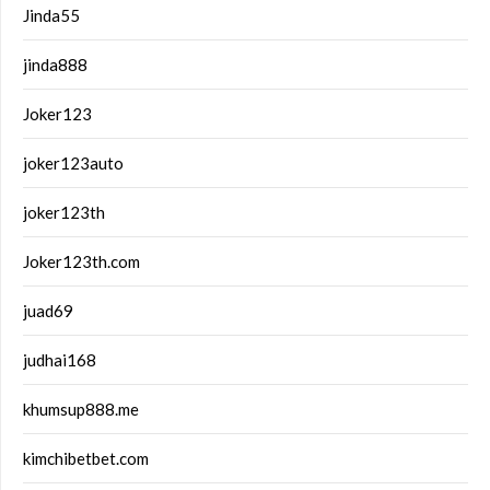
Jinda55
jinda888
Joker123
joker123auto
joker123th
Joker123th.com
juad69
judhai168
khumsup888.me
kimchibetbet.com