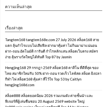
ความเห็นล่าสุด
เรื่องล่าสุด
Tangtem168 tangtem168e.com 27 July 2026 สล็อต168 สาย
แตก ลุ้นกำไรแบบไม่เสียฟีล ฝากมาคุ้มค่า ไม่กินมาม่าแน่นอน
ฝาก-ถอน อัตโนมัติ การันตี กำไรหลักแสน สล็อตเว็บตรง สมัคร
ง่าย ลุ้นรางวัลใหญ่ได้ทันที Top 87 by Jasmin
Hengjing168 29 กรกฎา 2569 สล็อต168 คาสิโน ที่ดีที่สุด ของ
ไทย สมาชิกใหม่รับ 50% ฝาก-ถอน รวดเร็ว ไลฟ์สด สล็อต ยิงปลา
กีฬา ไพ่ สล็อต168 คุ้มค่า ที่ไว้ใจ Top 53 by Caitlyn
hengjing168d.com
สล็อต888 สล็อตยอดนิยม 2026 รวมเกมดัง ค่ายชั้นนำ และ
ฟีเจอร์ที่ผู้เล่นชื่นชอบ 20 August 2569 website ใหญ่