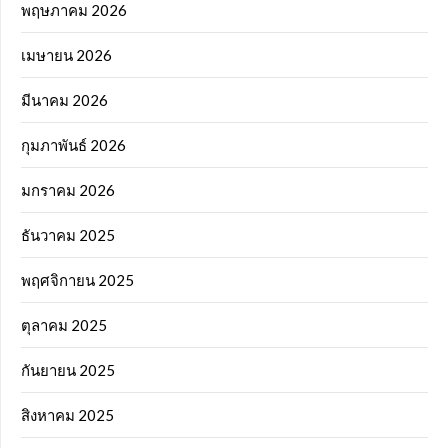
พฤษภาคม 2026
เมษายน 2026
มีนาคม 2026
กุมภาพันธ์ 2026
มกราคม 2026
ธันวาคม 2025
พฤศจิกายน 2025
ตุลาคม 2025
กันยายน 2025
สิงหาคม 2025