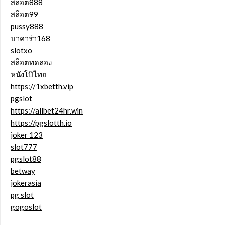
สล็อต888
สล็อต99
pussy888
บาคาร่า168
slotxo
สล็อตทดลอง
หนังโป๊ไทย
https://1xbetth.vip
pgslot
https://allbet24hr.win
https://pgslotth.io
joker 123
slot777
pgslot88
betway
jokerasia
pg slot
gogoslot