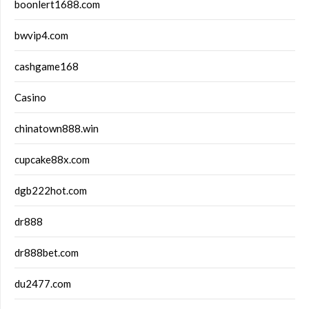
boonlert1688.com
bwvip4.com
cashgame168
Casino
chinatown888.win
cupcake88x.com
dgb222hot.com
dr888
dr888bet.com
du2477.com