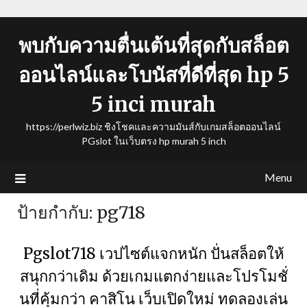
พบกับความตื่นเต้นที่สุดกับสล็อต
ออนไลน์และโบนัสที่ดีที่สุด hp 5
5 inci murah
https://perlwiz.biz ชิงโชคและความมันส์กับเกมสล็อตออนไลน์
PGslot ในเว็บตรง hp murah 5 inch
Menu
ป้ายกำกับ:
pg718
Pgslot718 เวปไซต์แจกหนัก ปั่นสล็อตให้
สนุกกว่าเดิม ด้วยเกมแตกง่ายและโปรโมชั่
นที่คุ้มกว่า คาสิโน เว็บเปิดใหม่ ทดลองเล่น