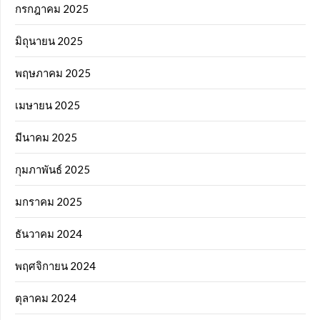
กรกฎาคม 2025
มิถุนายน 2025
พฤษภาคม 2025
เมษายน 2025
มีนาคม 2025
กุมภาพันธ์ 2025
มกราคม 2025
ธันวาคม 2024
พฤศจิกายน 2024
ตุลาคม 2024