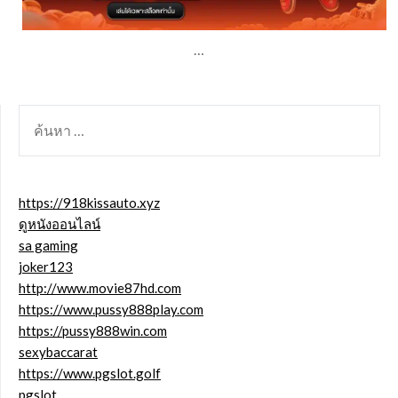
…
https://918kissauto.xyz
ดูหนังออนไลน์
sa gaming
joker123
http://www.movie87hd.com
https://www.pussy888play.com
https://pussy888win.com
sexybaccarat
https://www.pgslot.golf
pgslot