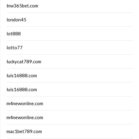
lnw365bet.com
london45
lot888
lotto77
luckycat789.com
luis16888.com
luis16888.com
m4newonline.com
m4newonline.com
mac1bet789.com