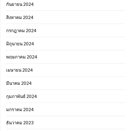
กันยายน 2024
สิงหาคม 2024
กรกฎาคม 2024
มิถุนายน 2024
พฤษภาคม 2024
เมษายน 2024
มีนาคม 2024
กุมภาพันธ์ 2024
มกราคม 2024
ธันวาคม 2023