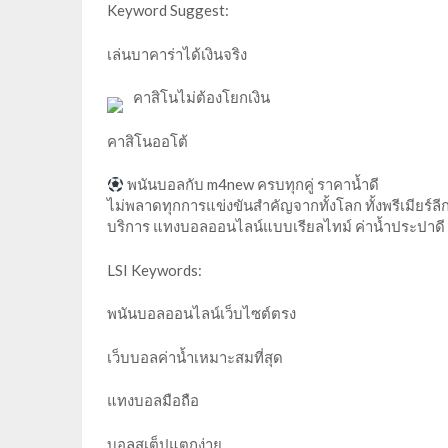
Keyword Suggest:
เล่นบาคาร่าได้เงินจริง
คาสิโนไม่ต้องโยกเงิน
คาสิโนออโต้
พนันบอลกับ m4new ครบทุกคู่ ราคาน้ำดี
ไม่พลาดทุกการแข่งขันสำคัญจากทั้งโลก ทั้งพรีเมียร์ลีก
บริการ แทงบอลออนไลน์แบบเรียลไทม์ ค่าน้ำประปาดี ค
LSI Keywords:
พนันบอลออนไลน์เว็บไซต์ตรง
เว็บบอลค่าน้ำเหมาะสมที่สุด
แทงบอลมือถือ
บอลสเต็ปแตกง่าย