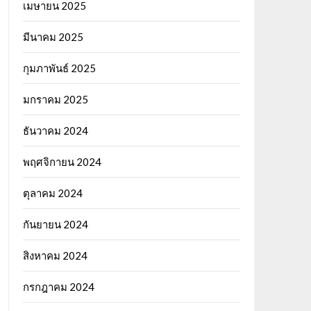
เมษายน 2025
มีนาคม 2025
กุมภาพันธ์ 2025
มกราคม 2025
ธันวาคม 2024
พฤศจิกายน 2024
ตุลาคม 2024
กันยายน 2024
สิงหาคม 2024
กรกฎาคม 2024