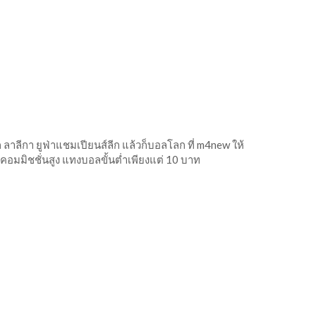
 ลาลีกา ยูฟ่าแชมเปียนส์ลีก แล้วก็บอลโลก ที่ m4new ให้
อมมิชชั่นสูง แทงบอลขั้นต่ำเพียงแต่ 10 บาท