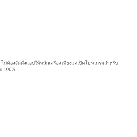
ร์ ไม่ต้องจัดตั้งแอปให้หนักเครื่อง เพียงแค่เปิดโปรแกรมสำหรับ
แบบ 100%