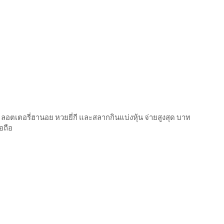
อตเตอรี่ฮานอย หวยยี่กี และสลากกินแบ่งหุ้น จ่ายสูงสุด บาท
อถือ