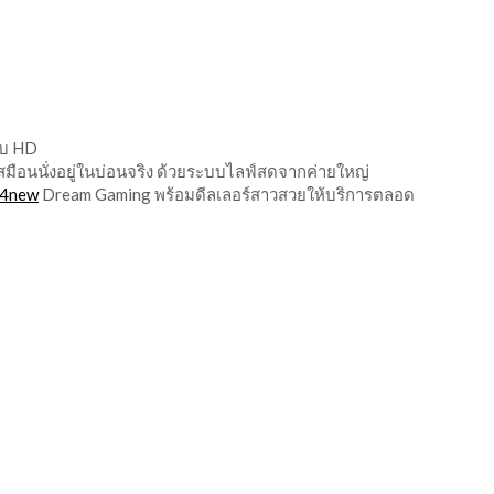
ับ HD
สมือนนั่งอยู่ในบ่อนจริง ด้วยระบบไลฟ์สดจากค่ายใหญ่
4new
Dream Gaming พร้อมดีลเลอร์สาวสวยให้บริการตลอด