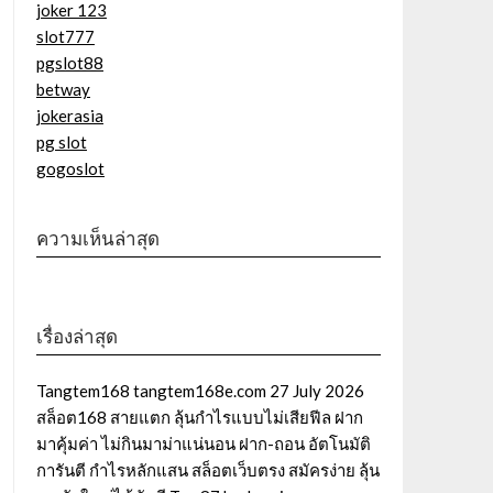
joker 123
slot777
pgslot88
betway
jokerasia
pg slot
gogoslot
ความเห็นล่าสุด
เรื่องล่าสุด
Tangtem168 tangtem168e.com 27 July 2026
สล็อต168 สายแตก ลุ้นกำไรแบบไม่เสียฟีล ฝาก
มาคุ้มค่า ไม่กินมาม่าแน่นอน ฝาก-ถอน อัตโนมัติ
การันตี กำไรหลักแสน สล็อตเว็บตรง สมัครง่าย ลุ้น