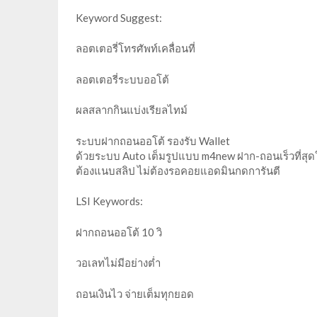
Keyword Suggest:
ลอตเตอรี่โทรศัพท์เคลื่อนที่
ลอตเตอรี่ระบบออโต้
ผลสลากกินแบ่งเรียลไทม์
ระบบฝากถอนออโต้ รองรับ Wallet
ด้วยระบบ Auto เต็มรูปแบบ m4new ฝาก-ถอนเร็วที่สุด
ต้องแนบสลิป ไม่ต้องรอคอยแอดมินกดการันตี
LSI Keywords:
ฝากถอนออโต้ 10 วิ
วอเลทไม่มีอย่างต่ำ
ถอนเงินไว จ่ายเต็มทุกยอด