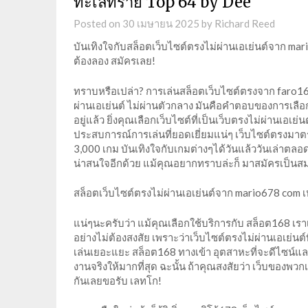
ทะเลทราย Top 64 by Dee
Posted on
30 เมษายน 2025
by
Richard Reed
บันเทิงใจกับสล็อตเว็บไซต์ตรงไม่ผ่านเอเย่นต์จาก ma
ต้องลอง สมัครเลย!
ทราบหรือเปล่า? การเล่นสล็อตเว็บไซต์ตรงจาก faro168
ผ่านเอเย่นต์ ไม่ผ่านตัวกลาง มันคือคำตอบของการเลือก
อยู่แล้ว ยิ่งคุณเลือกเว็บไซต์ที่เป็นเว็บตรงไม่ผ่านเอเย
ประสบการณ์การเล่นที่ยอดเยี่ยมแน่ๆ เว็บไซต์ตรงม
3,000 เกม บันเทิงใจกับเกมต่างๆได้วันแล้ววันเล่าตลอด
น่าสนใจอีกด้วย แม้คุณอยากทราบล่ะก็ มาสมัครเป็นสม
สล็อตเว็บไซต์ตรงไม่ผ่านเอเย่นต์จาก mario678 com เ
แน่ๆนะครับว่า แม้คุณเลือกใช้บริการกับ สล็อต168 เราเชื่
อย่างไม่ต้องสงสัย เพราะว่าเว็บไซต์ตรงไม่ผ่านเอเย่นต์ท
เล่นเยอะแยะ สล็อต168 ทางเข้า อุตสาหะที่จะดีไซน์
งานจริงให้มากที่สุด ฉะนั้น ถ้าคุณสงสัยว่า เว็บของพวก
กันเลยขอรับ เลทโก!