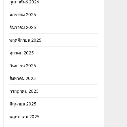
กุมภาพันธ์ 2026
มกราคม 2026
ธันวาคม 2025
พฤศจิกายน 2025
ตุลาคม 2025
กันยายน 2025
สิงหาคม 2025
กรกฎาคม 2025
มิถุนายน 2025
พฤษภาคม 2025