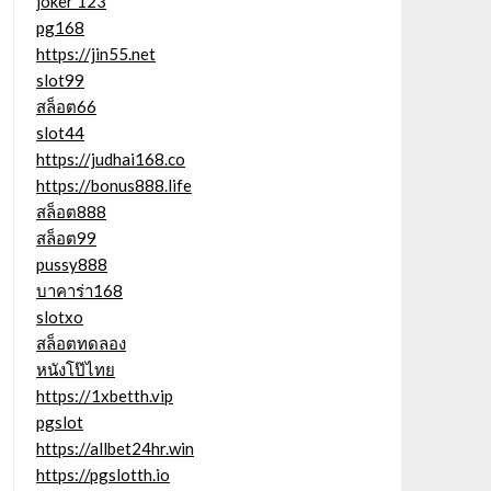
joker 123
pg168
https://jin55.net
slot99
สล็อต66
slot44
https://judhai168.co
https://bonus888.life
สล็อต888
สล็อต99
pussy888
บาคาร่า168
slotxo
สล็อตทดลอง
หนังโป๊ไทย
https://1xbetth.vip
pgslot
https://allbet24hr.win
https://pgslotth.io