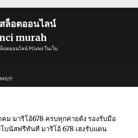
ับสล็อตออนไลน์
5 inci murah
สล็อตออนไลน์ PGslot ในเว็บ
MILY!
คม มาริโอ้678 ครบทุกค่ายดัง รองรับมือ
บโบนัสฟรีทันที มาริโอ้ 678 เฮงรับแดน