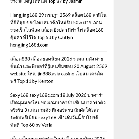
รางวัลใหญ่ได้ทันที Top 87 by Jasmin
Hengjing168 29 กรกฎา 2569 สล็อต168 คาสิโน
ที่ดีที่สุด ของไทย สมาชิกใหม่รับ 50% ฝาก-ถอน
รวดเร็ว ไลฟ์สด สล็อต ยิงปลา กีฬา ไพ่ สล็อต168
คุ้มค่า ที่ไว้ใจ Top 53 by Caitlyn
hengjing168d.com
สล็อต888 สล็อตยอดนิยม 2026 รวมเกมดัง ค่าย
ชั้นนำ และฟีเจอร์ที่ผู้เล่นชื่นชอบ 20 August 2569
website ใหญ่ jin888.asia casino เว็บแม่ เครดิต
ฟรี Top 11 by Kenton
Sexy168 sexy168c.com 18 July 2026 บาคาร่า
เปิดมุมมองใหม่ของเกมบาคาร่า เซียนบาคาร่าตัว
จริงรับ 3 แสน เกมดัง ฟีเจอร์ครบ สัมผัสโต๊ะสด
ระดับพรีเมียม sexy168 เข้าเล่นวันนี้ รับโปรดี
ทันที Top 60 by Verla
สล็อตเว็บตรง websiteใหญ่ สล็อตยอดนิยม 2026