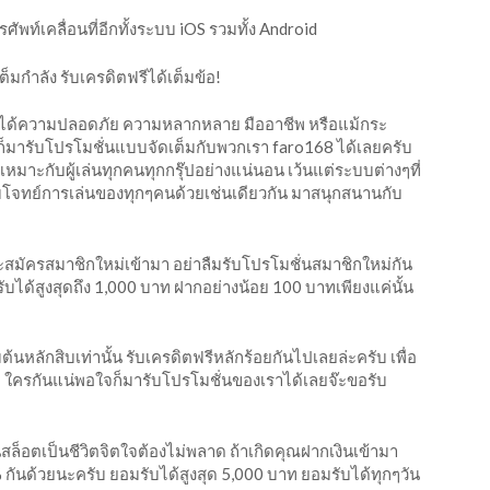
รศัพท์เคลื่อนที่อีกทั้งระบบ iOS รวมทั้ง Android
็มกำลัง รับเครดิตฟรีได้เต็มข้อ!
อยากได้ความปลอดภัย ความหลากหลาย มืออาชีพ หรือแม้กระ
ก็มารับโปรโมชั่นแบบจัดเต็มกับพวกเรา faro168 ได้เลยครับ
หมาะกับผู้เล่นทุกคนทุกกรุ๊ปอย่างแน่นอน เว้นแต่ระบบต่างๆที่
จทย์การเล่นของทุกๆคนด้วยเช่นเดียวกัน มาสนุกสนานกับ
งจะสมัครสมาชิกใหม่เข้ามา อย่าลืมรับโปรโมชั่นสมาชิกใหม่กัน
ได้สูงสุดถึง 1,000 บาท ฝากอย่างน้อย 100 บาทเพียงแค่นั้น
้นหลักสิบเท่านั้น รับเครดิตฟรีหลักร้อยกันไปเลยล่ะครับ เพื่อ
 ใครกันแน่พอใจก็มารับโปรโมชั่นของเราได้เลยจ๊ะขอรับ
สล็อตเป็นชีวิตจิตใจต้องไม่พลาด ถ้าเกิดคุณฝากเงินเข้ามา
% กันด้วยนะครับ ยอมรับได้สูงสุด 5,000 บาท ยอมรับได้ทุกๆวัน