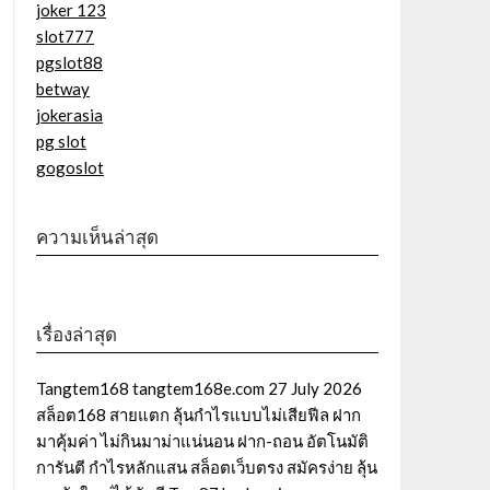
joker 123
slot777
pgslot88
betway
jokerasia
pg slot
gogoslot
ความเห็นล่าสุด
เรื่องล่าสุด
Tangtem168 tangtem168e.com 27 July 2026
สล็อต168 สายแตก ลุ้นกำไรแบบไม่เสียฟีล ฝาก
มาคุ้มค่า ไม่กินมาม่าแน่นอน ฝาก-ถอน อัตโนมัติ
การันตี กำไรหลักแสน สล็อตเว็บตรง สมัครง่าย ลุ้น