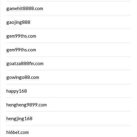
gamehit8888.com
gaojing888
gem99ths.com
gem99ths.com
goatza888fin.com
gowingo88.com
happy168
hengheng9899.com
hengjing168
hi6bet.com