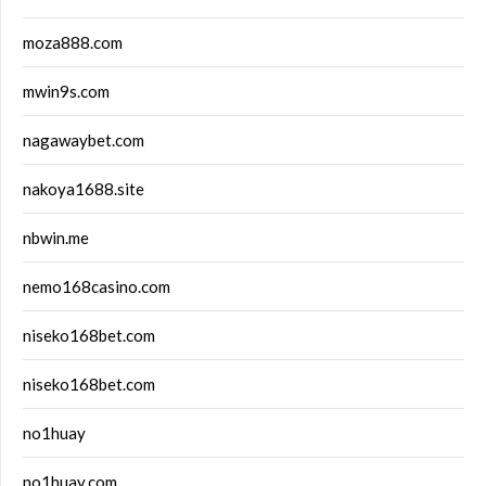
moza888.com
mwin9s.com
nagawaybet.com
nakoya1688.site
nbwin.me
nemo168casino.com
niseko168bet.com
niseko168bet.com
no1huay
no1huay.com