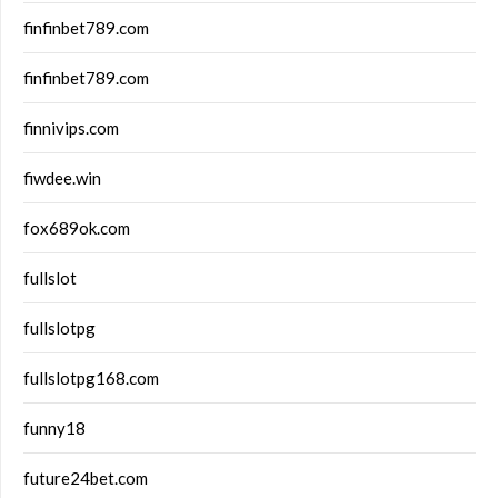
finfinbet789.com
finfinbet789.com
finnivips.com
fiwdee.win
fox689ok.com
fullslot
fullslotpg
fullslotpg168.com
funny18
future24bet.com