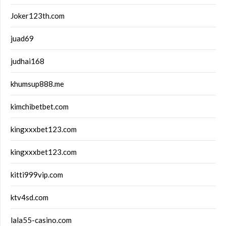
Joker123th.com
juad69
judhai168
khumsup888.me
kimchibetbet.com
kingxxxbet123.com
kingxxxbet123.com
kitti999vip.com
ktv4sd.com
lala55-casino.com