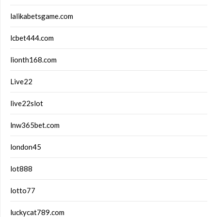
lalikabetsgame.com
lcbet444.com
lionth168.com
Live22
live22slot
lnw365bet.com
london45
lot888
lotto77
luckycat789.com