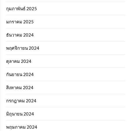
กุมภาพันธ์ 2025
มกราคม 2025
ธันวาคม 2024
พฤศจิกายน 2024
ตุลาคม 2024
กันยายน 2024
สิงหาคม 2024
กรกฎาคม 2024
มิถุนายน 2024
พฤษภาคม 2024