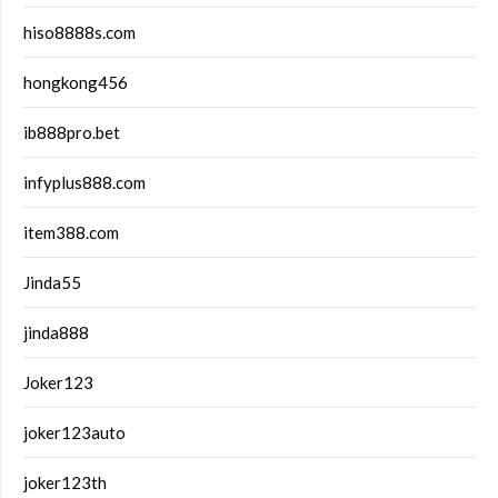
hiso8888s.com
hongkong456
ib888pro.bet
infyplus888.com
item388.com
Jinda55
jinda888
Joker123
joker123auto
joker123th