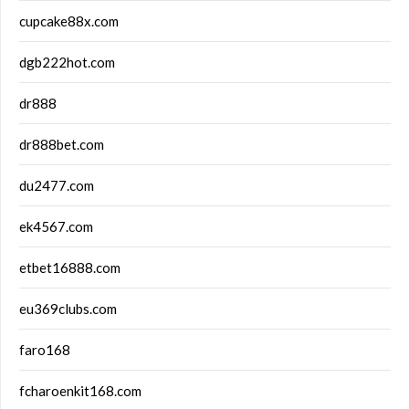
cupcake88x.com
dgb222hot.com
dr888
dr888bet.com
du2477.com
ek4567.com
etbet16888.com
eu369clubs.com
faro168
fcharoenkit168.com