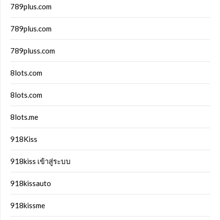
789plus.com
789plus.com
789pluss.com
8lots.com
8lots.com
8lots.me
918Kiss
918kiss เข้าสู่ระบบ
918kissauto
918kissme