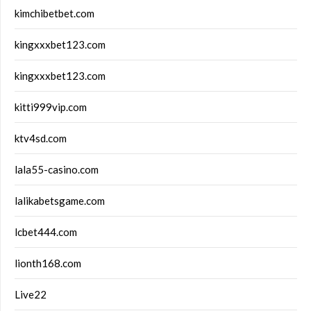
kimchibetbet.com
kingxxxbet123.com
kingxxxbet123.com
kitti999vip.com
ktv4sd.com
lala55-casino.com
lalikabetsgame.com
lcbet444.com
lionth168.com
Live22