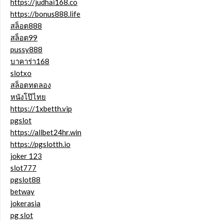
https://judhai168.co
https://bonus888.life
สล็อต888
สล็อต99
pussy888
บาคาร่า168
slotxo
สล็อตทดลอง
หนังโป๊ไทย
https://1xbetth.vip
pgslot
https://allbet24hr.win
https://pgslotth.io
joker 123
slot777
pgslot88
betway
jokerasia
pg slot