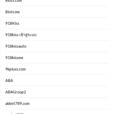
8lots.com
8lots.me
918Kiss
918kiss เข้าสู่ระบบ
918kissauto
918kissme
9kpluss.com
ABA
ABAGroup2
abbet789.com