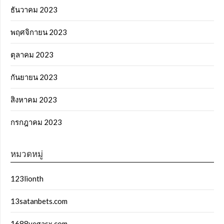
ธันวาคม 2023
พฤศจิกายน 2023
ตุลาคม 2023
กันยายน 2023
สิงหาคม 2023
กรกฎาคม 2023
หมวดหมู่
123lionth
13satanbets.com
1688vegasx.com