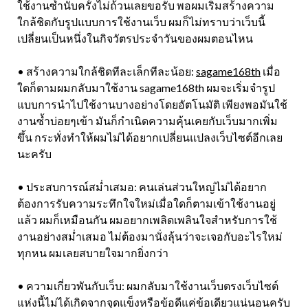
ใช้งานซ้ำนับครั้งไม่ถ้วนเลยขอรับ พอผมเริ่มสร้างความ
ใกล้ชิดกับรูปแบบการใช้งานเว็บ ผมก็ไม่ทราบว่าเว็บนี้
เปลี่ยนเป็นหนึ่งในกิจวัตรประจำวันของผมตอนไหน
• สร้างความใกล้ชิดทีละเล็กทีละน้อย:
sagame168th
เมื่อ
ใดก็ตามผมกลับมาใช้งาน sagame168th ผมจะเริ่มจำรูป
แบบการนำไปใช้งานบางอย่างโดยอัตโนมัติ เพียงพอมันใช้
งานซ้ำบ่อยๆเข้า มันก็กำเนิดความคุ้นเคยกับเว็บมากเพิ่ม
ขึ้น กระทั่งทำให้ผมไม่ได้อยากเปลี่ยนแปลงเว็บไซต์อีกเลย
นะครับ
• ประสบการณ์สม่ำเสมอ: คนเล่นส่วนใหญ่ไม่ได้อยาก
ต้องการรับความระทึกใจใหม่เมื่อใดก็ตามเข้าใช้งานอยู่
แล้ว ผมก็เหมือนกัน ผมอยากเพลิดเพลินใจสำหรับการใช้
งานอย่างสม่ำเสมอ ไม่ต้องมานั่งลุ้นว่าจะเจอกับอะไรใหม่
ทุกหน ผมเลยสบายใจมากยิ่งกว่า
• ความเกี่ยวพันกับเว็บ: ผมกลับมาใช้งานเว็บตรงเว็บไซต์
แห่งนี้ไม่ได้เกิดจากจุดแข็งหรือข้อดีแค่ข้อเดียวแน่นอนครับ