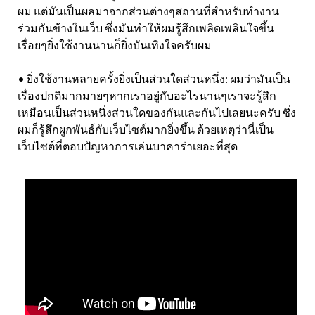
ผม แต่มันเป็นผลมาจากส่วนต่างๆสถานที่สำหรับทำงาน
ร่วมกันข้างในเว็บ ซึ่งมันทำให้ผมรู้สึกเพลิดเพลินใจขึ้น
เรื่อยๆยิ่งใช้งานนานก็ยิ่งบันเทิงใจครับผม
• ยิ่งใช้งานหลายครั้งยิ่งเป็นส่วนใดส่วนหนึ่ง: ผมว่ามันเป็น
เรื่องปกติมากมายๆหากเราอยู่กับอะไรนานๆเราจะรู้สึก
เหมือนเป็นส่วนหนึ่งส่วนใดของกันและกันไปเลยนะครับ ซึ่ง
ผมก็รู้สึกผูกพันธ์กับเว็บไซต์มากยิ่งขึ้น ด้วยเหตุว่านี่เป็น
เว็บไซต์ที่ตอบปัญหาการเล่นบาคาร่าเยอะที่สุด