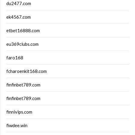
du2477.com
ek4567.com
etbet16888.com
eu369clubs.com
faro168
fcharoenkit168.com
finfinbet789.com
finfinbet789.com
finnivips.com
fiwdee.win