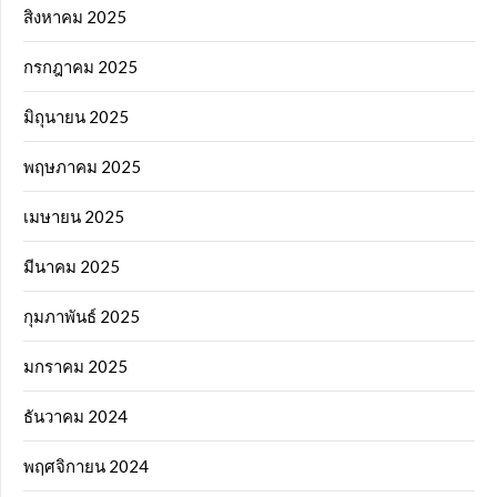
สิงหาคม 2025
กรกฎาคม 2025
มิถุนายน 2025
พฤษภาคม 2025
เมษายน 2025
มีนาคม 2025
กุมภาพันธ์ 2025
มกราคม 2025
ธันวาคม 2024
พฤศจิกายน 2024