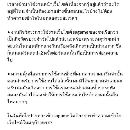
เวลาเข้ามาใช้งานหน้าเว็บไซต์ เนื่องจากรู้อยู่แล้วว่าอะไร
อยู่ที่ไหน จำเป็นต้องเอาอย่างขั้นตอนอะไรบ้าง ไม่ต้อง
ทำความเข้าใจใหม่ตลอดระยะเวลา
• งานกิจวัตร: การใช้งานเว็บไซต์ sagame ของผมเรียกว่า
เป็นกิจวัตรประจำวันไปแล้วล่ะนะครับ เพราะเหตุว่าผมมัก
จะเล่นในตอนพักกลางวันหรือหลังเลิกงานเป็นส่วนมาก ซึ่ง
ก็เล่นแค่วันละ 1-2 ครั้งต่อวันแค่นั้น ถือเป็นการผ่อนคลาย
ไป
• ความคุ้นมือจากการใช้งานซ้ำ: ที่ผมกล่าวว่าผมเริ่มจำขั้น
ตอนสำหรับการใช้งานได้แล้วนั้น ผมมิได้พยายามจำเลยนะ
ครับ แต่มันเกิดจากการใช้แรงงานสม่ำเสมอซ้ำๆกระทั่ง
สมองมันจำได้เอง ทำให้การใช้งานเว็บไซต์ของผมนั้นลื่น
ไหลมากๆ
ในวันที่เบื่อปากทางเข้า sagame ไม่ต้องการทำความเข้าใจ
เว็บไซต์ใหม่ๆบ้างหรอ?