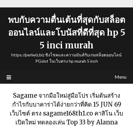
พบกับความตื่นเต้นที่สุดกับสล็อต
ออนไลน์และโบนัสที่ดีที่สุด hp 5
5 inci murah
https://perlwiz.biz ชิงโชคและความมันส์กับเกมสล็อตออนไลน์
PGslot ในเว็บตรง hp murah 5 inch
Menu
Sagame จากมือใหม่สู่มือโปร เริ่มต้นสร้าง
กำไรกับบาคาร่าได้ง่ายกว่าที่คิด 15 JUN 69
เว็บไซต์ ตรง sagame168th1.co คาสิโน เว็บ
เปิดใหม่ ทดลองเล่น Top 33 by Alanna