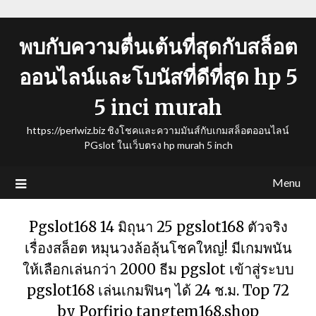
พบกับความตื่นเต้นที่สุดกับสล็อต
ออนไลน์และโบนัสที่ดีที่สุด hp 5
5 inci murah
https://perlwiz.biz ชิงโชคและความมันส์กับเกมสล็อตออนไลน์
PGslot ในเว็บตรง hp murah 5 inch
Menu
Pgslot168 14 มิถุนา 25 pgslot168 ตัวจริง
เรื่องสล็อต หมุนวงล้อลุ้นโชคใหญ่! มีเกมพนัน
ให้เลือกเล่นกว่า 2000 ธีม pgslot เข้าสู่ระบบ
pgslot168 เล่นเกมฟินๆ ได้ 24 ช.ม. Top 72
by Porfirio tangtem168.shop