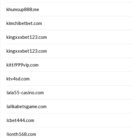
khumsup888.me
kimchibetbet.com
kingxxxbet123.com
kingxxxbet123.com
kitti999vip.com
ktv4sd.com
lala55-casino.com
lalikabetsgame.com
lcbet444.com
lionth168.com