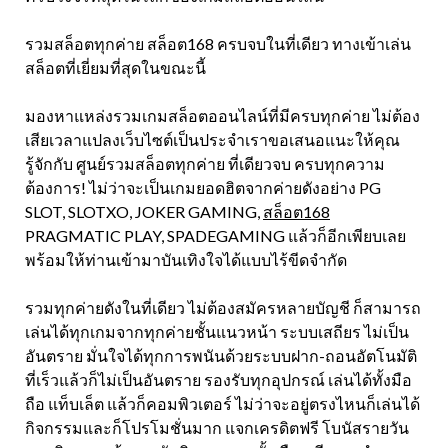
รวมสล็อตทุกค่าย สล็อต168 ครบจบในที่เดียว ทางเข้าเล่น
สล็อตที่เยี่ยมที่สุดในขณะนี้
มองหาแหล่งรวมเกมสล็อตออนไลน์ที่มีครบทุกค่าย ไม่ต้อง
เสียเวลาแปลงเว็บไซต์เป็นประจำเราขอเสนอแนะให้คุณ
รู้จักกับ ศูนย์รวมสล็อตทุกค่าย ที่เดียวจบ ครบทุกความ
ต้องการ! ไม่ว่าจะเป็นเกมยอดฮิตจากค่ายดังอย่าง PG
SLOT, SLOTXO, JOKER GAMING,
สล็อต168
PRAGMATIC PLAY, SPADEGAMING แล้วก็อีกเพียบเลย
พร้อมให้ท่านเข้ามาบันเทิงใจได้แบบไร้ขีดจำกัด
รวมทุกค่ายดังในที่เดียว ไม่ต้องสมัครหลายบัญชี ก็สามารถ
เล่นได้ทุกเกมจากทุกค่ายชั้นแนวหน้า ระบบเสถียร ไม่เป็น
อันตราย มั่นใจได้ทุกการพนันด้วยระบบฝาก-ถอนอัตโนมัติ
ที่เร็วแล้วก็ไม่เป็นอันตราย รองรับทุกอุปกรณ์ เล่นได้ทั้งมือ
ถือ แท็บเล็ต แล้วก็คอมพิวเตอร์ ไม่ว่าจะอยู่ตรงไหนก็เล่นได้
กิจกรรมและก็โปรโมชั่นมาก แจกเครดิตฟรี โบนัสรายวัน