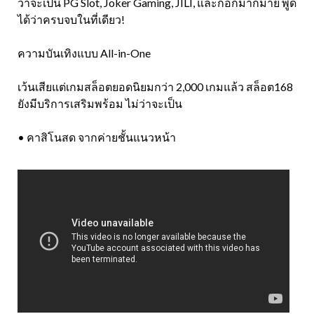
ว่าจะเป็น PG Slot, Joker Gaming, JILI, และก็อีกมากมาย พูด
ได้ว่าครบจบในที่เดียว!
ความบันเทิงแบบ All-in-One
เว้นเสียแต่เกมสล็อตยอดนิยมกว่า 2,000 เกมแล้ว สล็อต168
ยังมีบริการเสริมพร้อม ไม่ว่าจะเป็น
• คาสิโนสด จากค่ายชั้นแนวหน้า