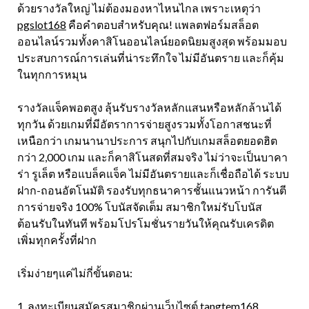
ด้วยรางวัลใหญ่ ไม่ต้องมองหาไหนไกล เพราะเหตุว่า
pgslot168
คือคำตอบสำหรับคุณ! แพลตฟอร์มสล็อต
ออนไลน์รวมทั้งคาสิโนออนไลน์ยอดนิยมสูงสุด พร้อมมอบ
ประสบการณ์การเล่นที่น่าระทึกใจ ไม่มีอันตราย และก็คุ้ม
ในทุกการหมุน
รางวัลแจ็คพอตสูง ลุ้นรับรางวัลหลักแสนหรือหลักล้านได้
ทุกวัน ด้วยเกมที่มีอัตราการจ่ายสูงรวมทั้งโอกาสชนะที่
เหนือกว่า เกมนานาประการ สนุกไปกับเกมสล็อตยอดฮิต
กว่า 2,000 เกม และก็คาสิโนสดที่สมจริง ไม่ว่าจะเป็นบาคา
ร่า รูเล็ต หรือแบล็คแจ็ค ไม่มีอันตรายและก็เชื่อถือได้ ระบบ
ฝาก-ถอนอัตโนมัติ รองรับทุกธนาคารชั้นแนวหน้า การันตี
การจ่ายจริง 100% โบนัสจัดเต็ม สมาชิกใหม่รับโบนัส
ต้อนรับในทันที พร้อมโปรโมชั่นรายวันให้คุณรับเครดิต
เพิ่มทุกครั้งที่ฝาก
เริ่มง่ายๆแค่ไม่กี่ขั้นตอน:
1. ลงทะเบียนสมัครสมาชิกผ่านเว็บไซต์ tangtem168