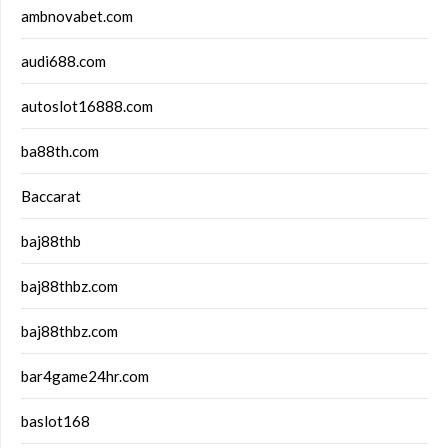
ambnovabet.com
audi688.com
autoslot16888.com
ba88th.com
Baccarat
baj88thb
baj88thbz.com
baj88thbz.com
bar4game24hr.com
baslot168