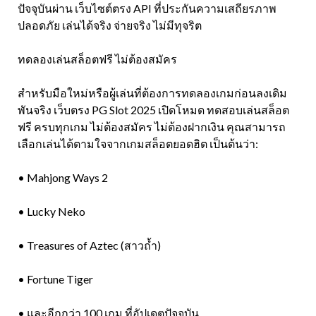
ปัจจุบันผ่าน เว็บไซต์ตรง API ที่ประกันความเสถียรภาพ
ปลอดภัย เล่นได้จริง จ่ายจริง ไม่มีทุจริต
ทดลองเล่นสล็อตฟรี ไม่ต้องสมัคร
สำหรับมือใหม่หรือผู้เล่นที่ต้องการทดลองเกมก่อนลงเดิม
พันจริง เว็บตรง PG Slot 2025 เปิดโหมด ทดสอบเล่นสล็อต
ฟรี ครบทุกเกม ไม่ต้องสมัคร ไม่ต้องฝากเงิน คุณสามารถ
เลือกเล่นได้ตามใจจากเกมสล็อตยอดฮิต เป็นต้นว่า:
• Mahjong Ways 2
• Lucky Neko
• Treasures of Aztec (สาวถ้ำ)
• Fortune Tiger
• และอีกกว่า 100 เกม ที่อัปเดตปัจจุบัน