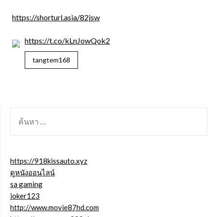
https://shorturl.asia/82jsw
https://t.co/kLnJowQok2
tangtem168
https://918kissauto.xyz
ดูหนังออนไลน์
sa gaming
joker123
http://www.movie87hd.com