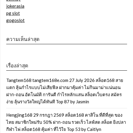
jokerasia
pg slot
gogoslot
ความเห็นล่าสุด
เรื่องล่าสุด
Tangtem168 tangtem168e.com 27 July 2026 สล็อต168 สาย
แตก ลุ้นกำไรแบบไม่เสียฟีล ฝากมาคุ้มค่า ไม่กินมาม่าแน่นอน
ฝาก-ถอน อัตโนมัติ การันตี กำไรหลักแสน สล็อตเว็บตรง สมัคร
ง่าย ลุ้นรางวัลใหญ่ได้ทันที Top 87 by Jasmin
Hengjing168 29 กรกฎา 2569 สล็อต168 คาสิโน ที่ดีที่สุด ของ
ไทย สมาชิกใหม่รับ 50% ฝาก-ถอน รวดเร็ว ไลฟ์สด สล็อต ยิงปลา
กีฬา ไพ่ สล็อต168 คุ้มค่า ที่ไว้ใจ Top 53 by Caitlyn