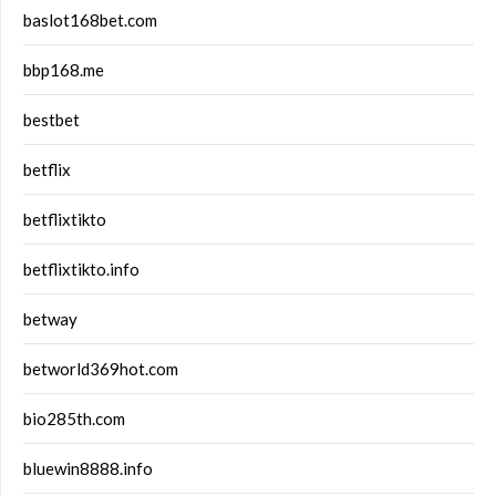
baslot168bet.com
bbp168.me
bestbet
betflix
betflixtikto
betflixtikto.info
betway
betworld369hot.com
bio285th.com
bluewin8888.info