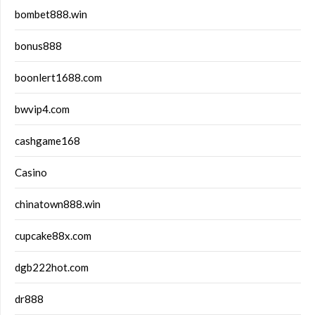
bombet888.win
bonus888
boonlert1688.com
bwvip4.com
cashgame168
Casino
chinatown888.win
cupcake88x.com
dgb222hot.com
dr888