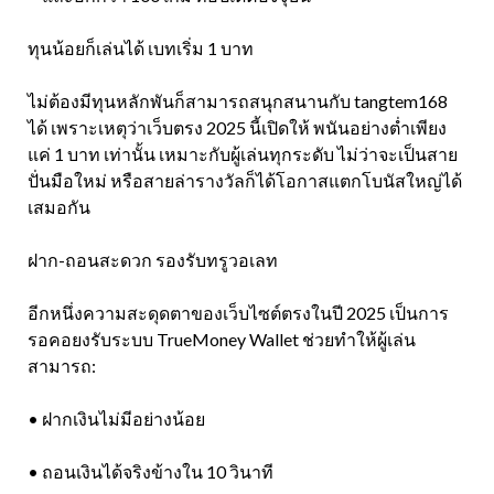
ทุนน้อยก็เล่นได้ เบทเริ่ม 1 บาท
ไม่ต้องมีทุนหลักพันก็สามารถสนุกสนานกับ tangtem168
ได้ เพราะเหตุว่าเว็บตรง 2025 นี้เปิดให้ พนันอย่างต่ำเพียง
แค่ 1 บาท เท่านั้น เหมาะกับผู้เล่นทุกระดับ ไม่ว่าจะเป็นสาย
ปั่นมือใหม่ หรือสายล่ารางวัลก็ได้โอกาสแตกโบนัสใหญ่ได้
เสมอกัน
ฝาก-ถอนสะดวก รองรับทรูวอเลท
อีกหนึ่งความสะดุดตาของเว็บไซต์ตรงในปี 2025 เป็นการ
รอคอยงรับระบบ TrueMoney Wallet ช่วยทำให้ผู้เล่น
สามารถ:
• ฝากเงินไม่มีอย่างน้อย
• ถอนเงินได้จริงข้างใน 10 วินาที