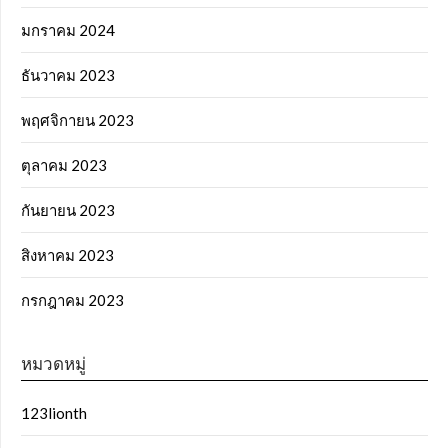
มกราคม 2024
ธันวาคม 2023
พฤศจิกายน 2023
ตุลาคม 2023
กันยายน 2023
สิงหาคม 2023
กรกฎาคม 2023
หมวดหมู่
123lionth