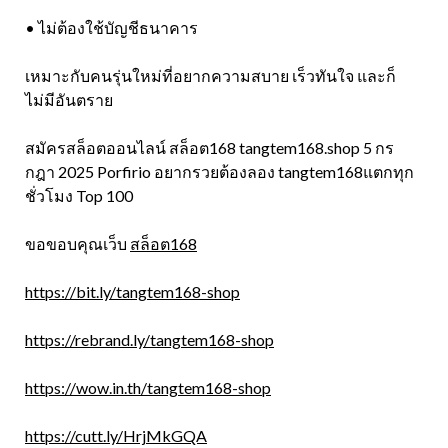
• ไม่ต้องใช้บัญชีธนาคาร
เหมาะกับคนรุ่นใหม่ที่อยากความสบาย เร็วทันใจ และก็
ไม่มีอันตราย
สมัครสล็อตออนไลน์ สล็อต168 tangtem168.shop 5 กร
กฎา 2025 Porfirio อยากรวยต้องลอง tangtem168แตกทุก
ชั่วโมง Top 100
ขอขอบคุณเว็บ
สล็อต168
https://bit.ly/tangtem168-shop
https://rebrand.ly/tangtem168-shop
https://wow.in.th/tangtem168-shop
https://cutt.ly/HrjMkGQA