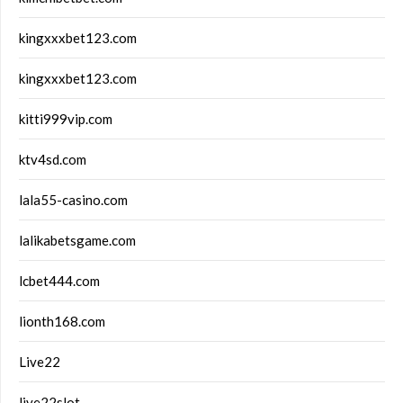
kingxxxbet123.com
kingxxxbet123.com
kitti999vip.com
ktv4sd.com
lala55-casino.com
lalikabetsgame.com
lcbet444.com
lionth168.com
Live22
live22slot