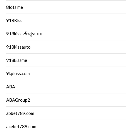
8lots.me
918Kiss
918kiss เข้าสู่ระบบ
918kissauto
918kissme
9kpluss.com
ABA
ABAGroup2
abbet789.com
acebet789.com