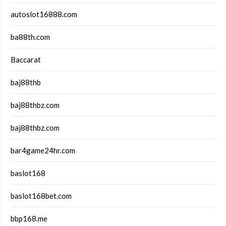
autoslot16888.com
ba88th.com
Baccarat
baj88thb
baj88thbz.com
baj88thbz.com
bar4game24hr.com
baslot168
baslot168bet.com
bbp168.me