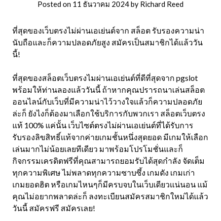
Posted on
11 ธันวาคม 2024
by
Richard Reed
ที่สุดของเว็บตรงไม่ผ่านเอเย่นต์จาก สล็อต รับรองความน่า
นับถือและก็ความปลอดภัยสูง สมัครเป็นสมาชิกได้แล้ววัน
นี้!
ที่สุดของสล็อตเว็บตรงไมผ่านเอเย่นต์ที่ดีที่สุดจาก pgslot
พร้อมให้ท่านลองแล้ววันนี้ ถ้าหากคุณปรารถนาเล่นสล็อต
ออนไลน์กับเว็บที่มีความน่าไว้วางใจแล้วก็ความปลอดภัย
ล่ะก็ ยังไงก็ต้องมาเลือกใช้บริการกับพวกเรา สล็อตเว็บตรง
แท้ 100% แค่นั้น เว็บไซต์ตรงไม่ผ่านเอเย่นต์ที่ได้รับการ
รับรองลิขสิทธิ์แท้จากค่ายเกมชั้นหนึ่งสุดยอด มีเกมให้เลือก
เล่นมากไม่น้อยเลยทีเดียว มาพร้อมโปรโมชั่นและก็
กิจกรรมเครดิตฟรีที่คุณสามารถยอมรับได้สุดกำลัง จัดเต็ม
ทุกความพิเศษ ไม่พลาดทุกความซาบซึ้ง เกมดัง เกมเก่า
เกมยอดฮิต หรือเกมไหนๆก็มีครบจบในเว็บเดียวแน่นอน แม้
คุณไม่อยากพลาดล่ะก็ ลงทะเบียนสมัครสมาชิกใหม่ได้แล้ว
วันนี้ สมัครฟรี สมัครเลย!