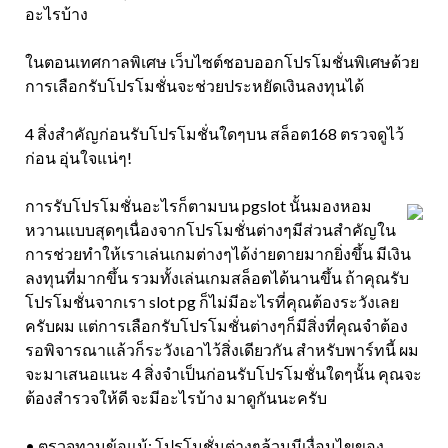
อะไรบ้าง
ในตอนเทศกาลพิเศษ เว็บไซต์ชอบออกโปรโมชั่นพิเศษด้วย
การเลือกรับโปรโมชั่นจะช่วยประหยัดเงินลงทุนได้
4 สิ่งสำคัญก่อนรับโปรโมชั่นใดๆบน สล็อต168 ตรวจดูไว้
ก่อน อุ่นใจแน่ๆ!
การรับโปรโมชั่นอะไรก็ตามบน pgslot นั้นมองหอม
หวานแบบสุดๆเนื่องจากโปรโมชั่นต่างๆมีส่วนสำคัญใน
การช่วยทำให้เราเล่นเกมต่างๆได้ง่ายดายมากยิ่งขึ้น มีเงิน
ลงทุนที่มากขึ้น รวมทั้งเล่นเกมสล็อตได้นานขึ้น ถ้าคุณรับ
โปรโมชั่นจากเรา slot pg ก็ไม่มีอะไรที่คุณต้องระวังเลย
ครับผม แต่การเลือกรับโปรโมชั่นต่างๆก็มีสิ่งที่คุณจำต้อง
รอพิจารณาแล้วก็ระวังเอาไว้สิ่งเดียวกัน สำหรับพาร์ทนี้ ผม
จะมาเสนอแนะ 4 สิ่งจำเป็นก่อนรับโปรโมชั่นใดๆนั้น คุณจะ
ต้องสำรวจให้ดี จะมีอะไรบ้าง มาดูกันนะครับ
• ตรวจทานข้อแม้: โปรโมชั่นต่างๆล้วนมีเงื่อนไขของ