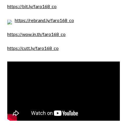
https://bit.ly/faro168_co
https://rebrand.ly/faro168_co
https://wow.in.th/faro168_co
https://cutt.ly/faro168_co