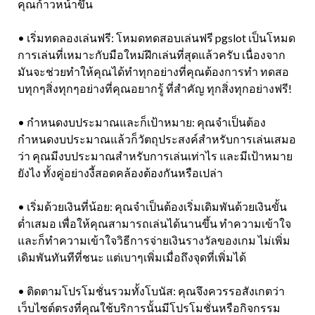
คุณก้าวหน้าขึ้น
• เริ่มทดลองเล่นฟรี: โหมดทดสอบเล่นฟรี pgslot เป็นโหมด
การเล่นที่เหมาะกับมือใหม่ฝึกเล่นที่สุดแล้วครับ เนื่องจาก
มันจะช่วยทำให้คุณได้ทำทุกอย่างที่คุณต้องการทำ ทดสอ
บทุกๆสิ่งทุกๆอย่างที่คุณอยากรู้ ที่สำคัญ ทุกสิ่งทุกอย่างฟรี!
• กำหนดงบประมาณและก็เป้าหมาย: คุณจำเป็นต้อง
กำหนดงบประมาณแล้วก็วัตถุประสงค์สำหรับการเล่นเสมอ
ว่า คุณมีงบประมาณสำหรับการเล่นเท่าไร และมีเป้าหมาย
ยังไง ทั้งคู่อย่างงี้สอดคล้องต้องกันหรือเปล่า
• เริ่มด้วยเงินที่น้อย: คุณจำเป็นต้องเริ่มเดิมพันด้วยเงินขั้น
ต่ำเสมอ เพื่อให้คุณสามารถเล่นได้นานขึ้น ทำความเข้าใจ
และก็ทำความเข้าใจวิธีการจ่ายเงินรางวัลของเกม ไม่เพิ่ม
เดิมพันทันทีที่ชนะ แต่เบาๆเพิ่มเมื่อถึงจุดที่เพิ่มได้
• ติดตามโปรโมชั่นรวมทั้งโบนัส: คุณจึงควรรอสังเกตว่า
เว็บไซต์ตรงที่คุณใช้บริการนั้นมีโปรโมชั่นหรือกิจกรรม