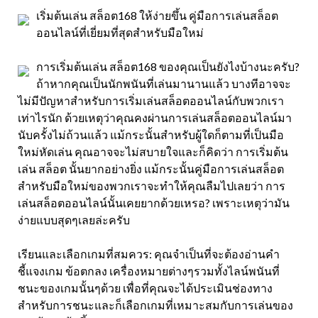
เริ่มต้นเล่น สล็อต168 ให้ง่ายขึ้น คู่มือการเล่นสล็อต
ออนไลน์ที่เยี่ยมที่สุดสำหรับมือใหม่
การเริ่มต้นเล่น สล็อต168 ของคุณเป็นยังไงบ้างนะครับ?
ถ้าหากคุณเป็นนักพนันที่เล่นมานานแล้ว บางทีอาจจะ
ไม่มีปัญหาสำหรับการเริ่มเล่นสล็อตออนไลน์กับพวกเรา
เท่าไรนัก ด้วยเหตุว่าคุณคงผ่านการเล่นสล็อตออนไลน์มา
นับครั้งไม่ถ้วนแล้ว แม้กระนั้นสำหรับผู้ใดก็ตามที่เป็นมือ
ใหม่หัดเล่น คุณอาจจะไม่สบายใจและก็คิดว่า การเริ่มต้น
เล่น สล็อต นั้นยากอย่างยิ่ง แม้กระนั้นคู่มือการเล่นสล็อต
สำหรับมือใหม่ของพวกเราจะทำให้คุณลืมไปเลยว่า การ
เล่นสล็อตออนไลน์นั้นเคยยากด้วยเหรอ? เพราะเหตุว่ามัน
ง่ายแบบสุดๆเลยล่ะครับ
เรียนและเลือกเกมที่สมควร: คุณจำเป็นที่จะต้องอ่านคำ
ชี้แจงเกม ข้อตกลง เครื่องหมายต่างๆรวมทั้งไลน์พนันที่
ชนะของเกมนั้นๆด้วย เพื่อที่คุณจะได้ประเมินช่องทาง
สำหรับการชนะและก็เลือกเกมที่เหมาะสมกับการเล่นของ