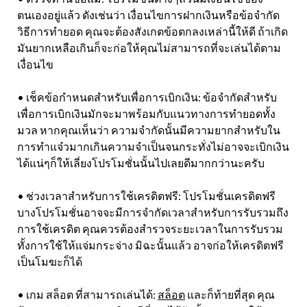
ตนเองอยู่แล้ว ดังเช่นว่า เงื่อนไขการฝากเงินหรือข้อจำกัด
วิธีการทำยอด คุณจะต้องสังเกตข้อตกลงเหล่านี้ให้ดี ถ้าเกิด
มันยากเหลือเกินก็จะก่อให้คุณไม่สามารถที่จะเล่นได้ตาม
เงื่อนไข
• เช็คข้อกำหนดสำหรับเพื่อการเบิกเงิน: ข้อจำกัดสำหรับ
เพื่อการเบิกเงินมักจะมาพร้อมกับแนวทางการทำยอดทั้ง
มวล หากคุณเห็นว่า ความจำกัดนั้นมีความยากสำหรับใน
การทำแจ๋วมากเกินความจำเป็นจนกระทั่งไม่อาจจะเบิกเงิน
ได้แน่ๆก็ให้เลี่ยงโปรโมชั่นนั้นไปเลยดีมากกว่านะครับ
• ช่วงเวลาสำหรับการใช้เครดิตฟรี: โปรโมชั่นเครดิตฟรี
บางโปรโมชั่นอาจจะมีการจำกัดเวลาสำหรับการรับรวมถึง
การใช้เครดิต คุณควรต้องสำรวจระยะเวลาในการรับรวม
ทั้งการใช้ให้แจ่มกระจ่าง มิฉะนั้นแล้ว อาจก่อให้เครดิตฟรี
เป็นโมฆะก็ได้
• เกม สล็อต ที่สามารถเล่นได้:
สล็อต
และก็ท้ายที่สุด คุณ