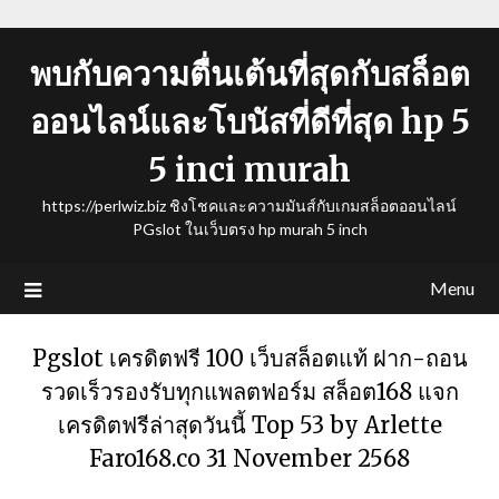
พบกับความตื่นเต้นที่สุดกับสล็อต
ออนไลน์และโบนัสที่ดีที่สุด hp 5
5 inci murah
https://perlwiz.biz ชิงโชคและความมันส์กับเกมสล็อตออนไลน์
PGslot ในเว็บตรง hp murah 5 inch
Menu
Pgslot เครดิตฟรี 100 เว็บสล็อตแท้ ฝาก-ถอน
รวดเร็วรองรับทุกแพลตฟอร์ม สล็อต168 แจก
เครดิตฟรีล่าสุดวันนี้ Top 53 by Arlette
Faro168.co 31 November 2568