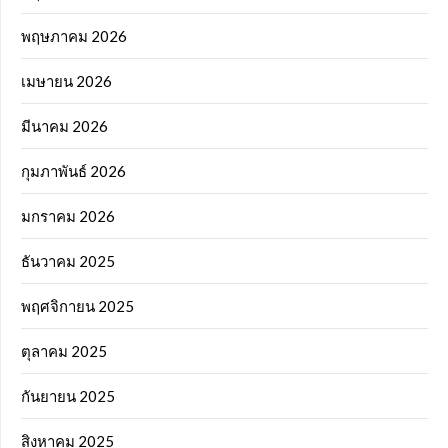
พฤษภาคม 2026
เมษายน 2026
มีนาคม 2026
กุมภาพันธ์ 2026
มกราคม 2026
ธันวาคม 2025
พฤศจิกายน 2025
ตุลาคม 2025
กันยายน 2025
สิงหาคม 2025