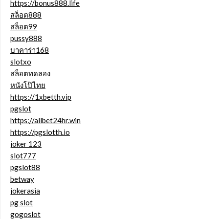
https://bonus888.life
สล็อต888
สล็อต99
pussy888
บาคาร่า168
slotxo
สล็อตทดลอง
หนังโป๊ไทย
https://1xbetth.vip
pgslot
https://allbet24hr.win
https://pgslotth.io
joker 123
slot777
pgslot88
betway
jokerasia
pg slot
gogoslot