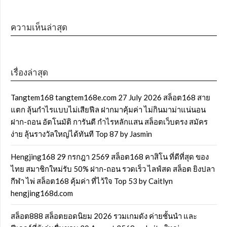
ความเห็นล่าสุด
เรื่องล่าสุด
Tangtem168 tangtem168e.com 27 July 2026 สล็อต168 สาย
แตก ลุ้นกำไรแบบไม่เสียฟีล ฝากมาคุ้มค่า ไม่กินมาม่าแน่นอน
ฝาก-ถอน อัตโนมัติ การันตี กำไรหลักแสน สล็อตเว็บตรง สมัคร
ง่าย ลุ้นรางวัลใหญ่ได้ทันที Top 87 by Jasmin
Hengjing168 29 กรกฎา 2569 สล็อต168 คาสิโน ที่ดีที่สุด ของ
ไทย สมาชิกใหม่รับ 50% ฝาก-ถอน รวดเร็ว ไลฟ์สด สล็อต ยิงปลา
กีฬา ไพ่ สล็อต168 คุ้มค่า ที่ไว้ใจ Top 53 by Caitlyn
hengjing168d.com
สล็อต888 สล็อตยอดนิยม 2026 รวมเกมดัง ค่ายชั้นนำ และ