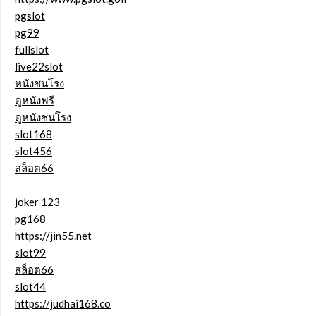
pgslot
pg99
fullslot
live22slot
หนังชนโรง
ดูหนังฟรี
ดูหนังชนโรง
slot168
slot456
สล็อต66
joker 123
pg168
https://jin55.net
slot99
สล็อต66
slot44
https://judhai168.co