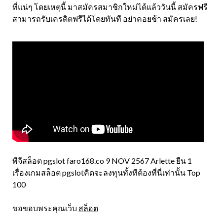
ที่แน่ๆ โดยเหตุนี้ มาสมัครสมาชิกใหม่ได้แล้ววันนี้ สมัครฟรี
สามารถรับเครดิตฟรีได้โดยทันที อย่าคอยช้า สมัครเลย!
พีจีสล็อต pgslot faro168.co 9 NOV 2567 Arlette ยืน 1
เรื่องเกมสล็อต pgslotคิดจะลงทุนทั้งทีต้องที่นี่เท่านั้น Top
100
ขอขอบพระคุณเว็บ
สล็อต