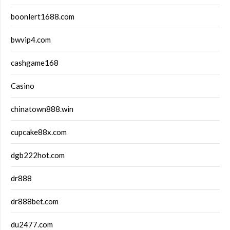
boonlert1688.com
bwvip4.com
cashgame168
Casino
chinatown888.win
cupcake88x.com
dgb222hot.com
dr888
dr888bet.com
du2477.com