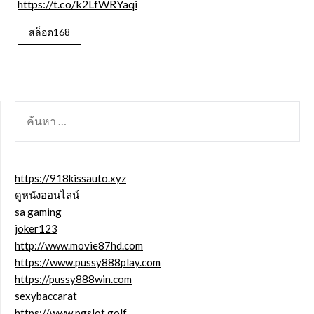
https://t.co/k2LfWRYaqi
สล็อต168
https://918kissauto.xyz
ดูหนังออนไลน์
sa gaming
joker123
http://www.movie87hd.com
https://www.pussy888play.com
https://pussy888win.com
sexybaccarat
https://www.pgslot.golf