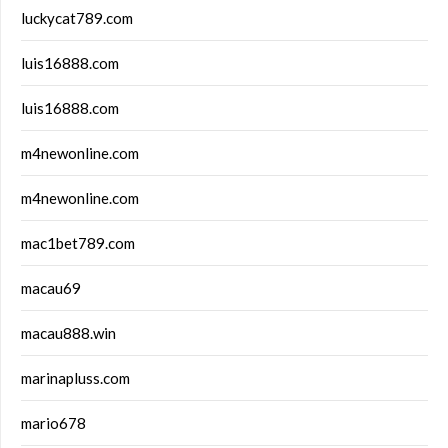
luckycat789.com
luis16888.com
luis16888.com
m4newonline.com
m4newonline.com
mac1bet789.com
macau69
macau888.win
marinapluss.com
mario678