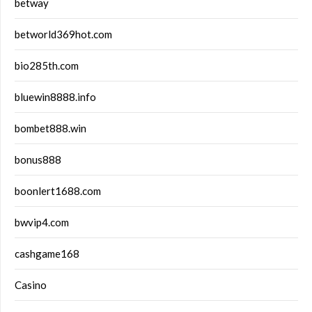
betway
betworld369hot.com
bio285th.com
bluewin8888.info
bombet888.win
bonus888
boonlert1688.com
bwvip4.com
cashgame168
Casino