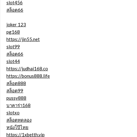
slot456
สล็อต66
joker 123
pg168
https://jin55.net
slot99
สล็อต66
slot44
https://judhai168.co
https://bonus888.life
สล็อต888
สล็อต99
pussy888
บาคาร่า168
slotxo
สล็อตทดลอง
หนังโป๊ไทย
https://1xbetth.vip