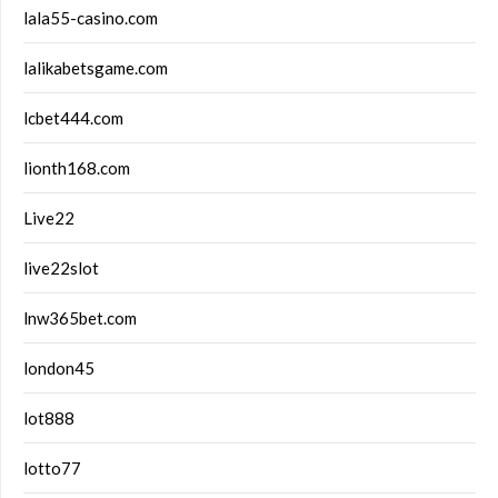
lala55-casino.com
lalikabetsgame.com
lcbet444.com
lionth168.com
Live22
live22slot
lnw365bet.com
london45
lot888
lotto77