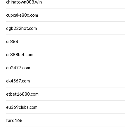
chinatown888.win
cupcake88x.com
dgb222hot.com
dr888
dr888bet.com
du2477.com
ek4567.com
etbet16888.com
eu369clubs.com
faro168