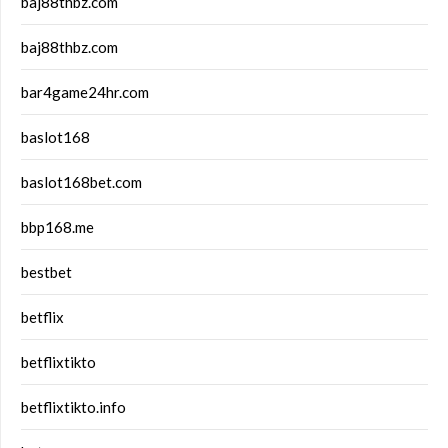
baj88thbz.com
baj88thbz.com
bar4game24hr.com
baslot168
baslot168bet.com
bbp168.me
bestbet
betflix
betflixtikto
betflixtikto.info