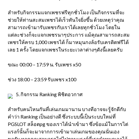
สำหรับกิจกรรมแจกเพชรฟรีทุกชั่วโมง เป็นกิจกรรมที่จะ
ช่วยให้ท่านสะสมเพชรได้เร็วทันใจยิ่งขึ้น ด้วยเหตุว่าคุณ
สามารถเข้ามารับเพชรกับเราได้เลยทุกชั่วโมง โดยใน
แต่ละช่วงก็จะแจกเพชรนาๆประการ แม้คุณสามารถสะสม
เพชรให้ครบ 1,000 เพชรได้ ก็มาหมุนกงล้อรับเครดิตฟรีได้
เลย 1 ครั้ง โดยแจกเพชรในระยะเวลาต่างๆดังนี้เลยครับ
ขณะ 00:00 – 17:59 น. รับเพชร x50
ช่วง 18:00 – 23:59 รับเพชร x100
5. กิจกรรม Ranking พิชิตอวกาศ
สำหรับคนไหนกันที่เล่นเกมมานาน บางทีอาจจะรู้จักดีกับ
คำว่า Ranking เป็นอย่างดี ซึ่งระบบนี้เป็นระบบใหม่ที่
PGSLOT สล็อตpg ของเราได้นำเข้ามา ซึ่งข้อแม้ในการไต่
แรงก์นั้นก็จะมาจากการเข้ามาเล่นเกมของคุณนั่นเอง
ขอรับ หากคุณสามารถไต่ไปตามแรงก์ที่เรากำหนดเอาไว้