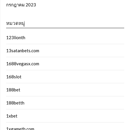
กรกฎาคม 2023
หมวดหมู่
123lionth
13satanbets.com
1688vegasx.com
168slot
188bet
188betth
1xbet
1xgameth.com