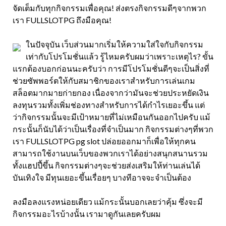
จัดเต็มกับทุกกิจกรรมเพื่อคุณ! ส่งตรงกิจกรรมดีๆจากพวก
เรา FULLSLOTPG ถึงมือคุณ!
ในปัจจุบัน เว็บส่วนมากเริ่มให้ความใส่ใจกับกิจกรรม
เท่ากับโปรโมชั่นแล้ว รู้ไหมครับผมว่าเพราะเหตุไร? ขั้น
แรกต้องบอกก่อนนะครับว่า การมีโปรโมชั่นดีๆจะเป็นสิ่งที่
ช่วยซัพพอร์ตให้กับสมาชิกของเราสำหรับการเล่นเกม
สล็อตมากมายก่ายกอง เนื่องจากว่ามันจะช่วยประหยัดเงิน
ลงทุนรวมทั้งเพิ่มช่องทางสำหรับการได้กำไรเยอะขึ้น แต่
ว่ากิจกรรมนั้นจะมีเป้าหมายที่ไม่เหมือนกันออกไปครับ แม้
กระนั้นก็นับได้ว่าเป็นเรื่องที่จำเป็นมาก กิจกรรมต่างๆที่พวก
เรา FULLSLOTPG pg slot ปล่อยออกมาก็เพื่อให้ทุกคน
สามารถใช้งานบนเว็บของพวกเราได้อย่างสนุกสนานรวม
ทั้งแฮปปี้ขึ้น กิจกรรมต่างๆจะช่วยส่งเสริมให้ท่านเล่นได้
บันเทิงใจ มีทุนเยอะขึ้นเรื่อยๆ บางทีอาจจะจำเป็นต้อง
ลงมือลงแรงหน่อยเดียว แม้กระนั้นบอกเลยว่าคุ้ม ซึ่งจะมี
กิจกรรมอะไรบ้างนั้น เรามาดูกันเลยครับผม