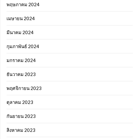
พฤษภาคม 2024
เมษายน 2024
มีนาคม 2024
กุมภาพันธ์ 2024
มกราคม 2024
ธันวาคม 2023
พฤศจิกายน 2023
ตุลาคม 2023
กันยายน 2023
สิงหาคม 2023