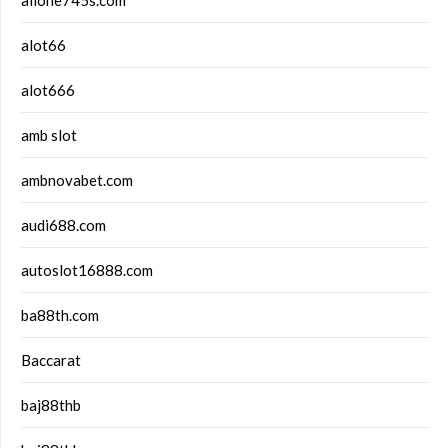
alot66
alot666
amb slot
ambnovabet.com
audi688.com
autoslot16888.com
ba88th.com
Baccarat
baj88thb