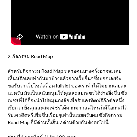
2. กิจกรรม Road Map
สำหรับกิจกรรม Road Map หลายคนบางครั้งอาจจะเคย
เห็นหรือเคยทำกันมาบ้างแล้วจากเว็บอื่นๆซึ่งบอกเลยจ้ะ
ขอรับว่า เว็บไซต์สล็อต fullslot ของเราทำได้ไม่ยากเลยล่ะ
นะครับ มันเป็นสนับสนุนให้คุณสะสมเพชรได้ง่ายยิ่งขึ้น ซึ่ง
เพชรที่ได้ก็จะนำไปหมุนกงล้อเพื่อรับเครดิตฟรีอีกต่อหนึ่ง
เรียกว่า ยิ่งคุณสะสมเพชรได้มากมากแค่ไหน ก็มีโอกาสได้
รับเครดิตฟรีเพิ่มขึ้นเรื่อยๆเท่านั้นเลยครับผม ซึ่งกิจกรรม
Road Map ก็มีด่านทั้งสิ้น 7 ด่านด้วยกัน ดังต่อไปนี้
ด่านที่ 1 แอดไลน์ AI รับ 100 เพชร