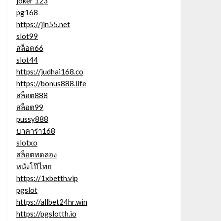
joker 123
pg168
https://jin55.net
slot99
สล็อต66
slot44
https://judhai168.co
https://bonus888.life
สล็อต888
สล็อต99
pussy888
บาคาร่า168
slotxo
สล็อตทดลอง
หนังโป๊ไทย
https://1xbetth.vip
pgslot
https://allbet24hr.win
https://pgslotth.io