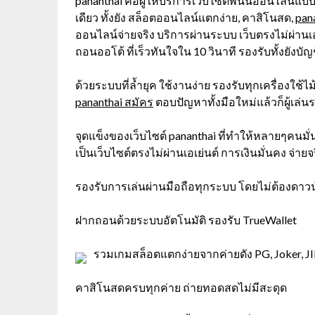
pananthai คือผู้ให้บริการเว็บไซต์พนันออนไลน์
เดียว ทั้งยัง สล็อตออนไลน์แตกง่าย, คาสิโนสด,
pan
ออนไลน์จ่ายจริง บริการผ่านระบบ เว็บตรงไม่ผ่านเอ
ถอนออโต้ ที่เร็วทันใจใน 10 วินาที รองรับทั้งยัง
ด้วยระบบที่ล้ำยุค ใช้งานง่าย รองรับทุกเครื่องใช้ไ
pananthai สมัคร
ตอบปัญหาทั้งมือใหม่แล้วก็ผู้เล่น
จุดแข็งของเว็บไซต์ pananthai ที่ทำให้หลายๆคนมั่
เป็นเว็บไซต์ตรงไม่ผ่านเอเย่นต์ การเงินมั่นคง จ่าย
รองรับการเล่นผ่านมือถือทุกระบบ โดยไม่ต้องดา
ฝากถอนด้วยระบบอัตโนมัติ รองรับ TrueWallet
รวมเกมสล็อตแตกง่ายจากค่ายดัง PG, Joker, JIL
คาสิโนสดครบทุกค่าย ถ่ายทอดสดไม่มีสะดุด