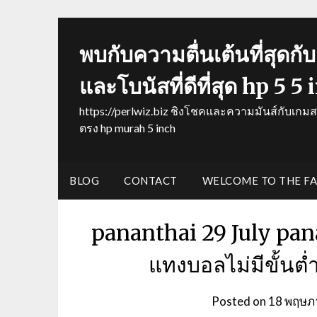
พบกับความตื่นเต้นที่สุดก
และโบนัสที่ดีที่สุด hp 5 
https://perlwiz.biz ชิงโชคและความมันส์กับเกม
ตรง hp murah 5 inch
BLOG
CONTACT
WELCOME TO THE FA
pananthai 29 July pana
แทงบอลไม่มีขั้นต
Posted on
18 พฤษภ