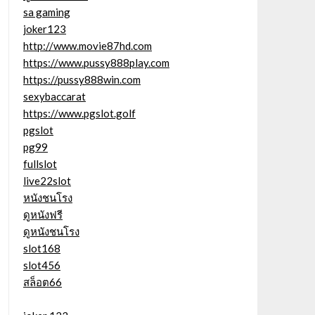
sa gaming
joker123
http://www.movie87hd.com
https://www.pussy888play.com
https://pussy888win.com
sexybaccarat
https://www.pgslot.golf
pgslot
pg99
fullslot
live22slot
หนังชนโรง
ดูหนังฟรี
ดูหนังชนโรง
slot168
slot456
สล็อต66