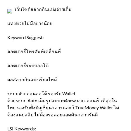
เว็บไซต์สลากกินแบ่งจ่ายเต็ม
แทงหวยไม่มีอย่างน้อย
Keyword Suggest:
ลอตเตอรี่โทรศัพท์เคลื่อนที่
ลอตเตอรี่ระบบออโต้
ผลสลากกินแบ่งเรียลไทม์
ระบบฝากถอนออโต้ รองรับ Wallet
ด้วยระบบ Auto เต็มรูปแบบ m4new ฝาก-ถอนเร็วที่สุดใน
ไทย รองรับทั้งบัญชีธนาคารและก็ TrueMoney Wallet ไม่
ต้องแนบสลิป ไม่ต้องรอคอยแอดมินกดการันตี
LSI Keywords: