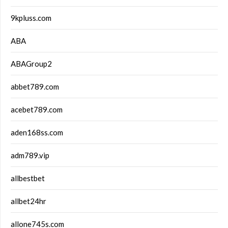
9kpluss.com
ABA
ABAGroup2
abbet789.com
acebet789.com
aden168ss.com
adm789.vip
allbestbet
allbet24hr
allone745s.com