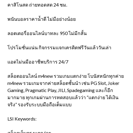
คาสิโนสด ถ่ายทอดสด 24 ชม.
พนันบอลราคาน้ำดี ไม่มีอย่างน้อย
ลอตเตอรี่ออนไลน์บาทละ 950 ไม่มีกลั้น
โปรโมชั่นแน่น กิจกรรมแจกเครดิตฟรีวันแล้ววันเล่า
แอดไม่นมืออาชีพบริการ 24/7
สล็อตออนไลน์ m4new รวมเกมแตกง่าย โบนัสหนักทุกค่าย
m4new รวมเกมจากค่ายสล็อตชั้นนำ เช่น PG Slot, Joker
Gaming, Pragmatic Play, JILI, Spadegaming และก็อีก
มากมาย ทุกเกมผ่านการทดสอบแล้วว่า “แตกง่าย ได้เงิน
จริง” รองรับระบบมือถือเต็มแบบ
LSI Keywords:
สล็อตเว็บตรงแตกง่าย