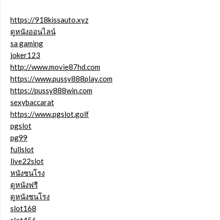
https://918kissauto.xyz
ดูหนังออนไลน์
sa gaming
joker123
http://www.movie87hd.com
https://www.pussy888play.com
https://pussy888win.com
sexybaccarat
https://www.pgslot.golf
pgslot
pg99
fullslot
live22slot
หนังชนโรง
ดูหนังฟรี
ดูหนังชนโรง
slot168
slot456