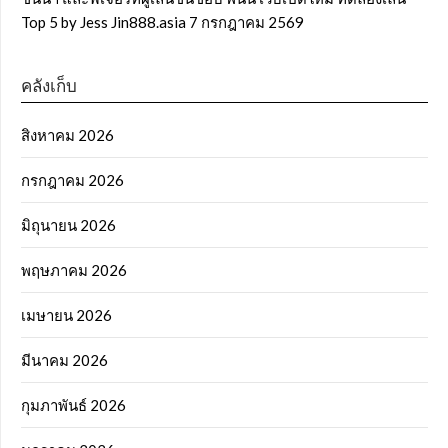
Top 5 by Jess Jin888.asia 7 กรกฎาคม 2569
คลังเก็บ
สิงหาคม 2026
กรกฎาคม 2026
มิถุนายน 2026
พฤษภาคม 2026
เมษายน 2026
มีนาคม 2026
กุมภาพันธ์ 2026