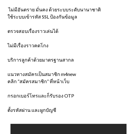
️ ไม่มีอันตราย มั่นคง ด้วยระบบระดับนานาชาติ
ใช้ระบบเข้ารหัส SSL ป้องกันข้อมูล
ตรวจสอบเรื่องราวเล่นได้
ไม่มีเรื่องราวคดโกง
บริการลูกค้าด้วยมาตรฐานสากล
แนวทางสมัครเป็นสมาชิก m4new
คลิก “สมัครสมาชิก” ที่หน้าเว็บ
กรอกเบอร์โทรและก็รับรอง OTP
ตั้งรหัสผ่าน และผูกบัญชี