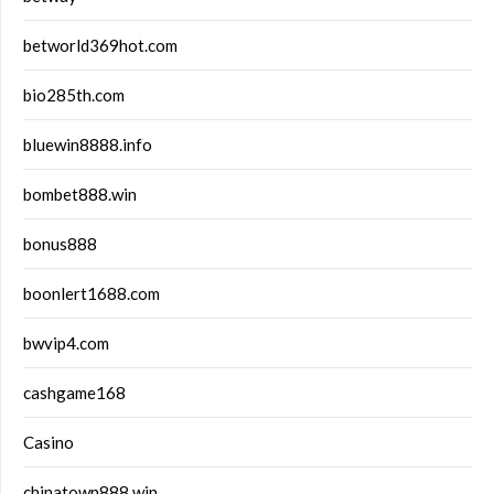
betworld369hot.com
bio285th.com
bluewin8888.info
bombet888.win
bonus888
boonlert1688.com
bwvip4.com
cashgame168
Casino
chinatown888.win