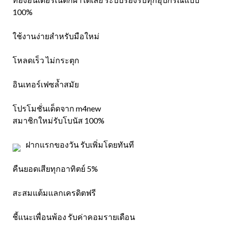
100%
ใช้งานง่ายสำหรับมือใหม่
โหลดเร็ว ไม่กระตุก
อินเทอร์เฟซล้ำสมัย
โปรโมชั่นเด็ดจาก m4new
สมาชิกใหม่รับโบนัส 100%
ฝากแรกของวัน รับเพิ่มโดยทันที
คืนยอดเสียทุกอาทิตย์ 5%
สะสมแต้มแลกเครดิตฟรี
ชี้แนะเพื่อนพ้อง รับค่าคอมรายเดือน