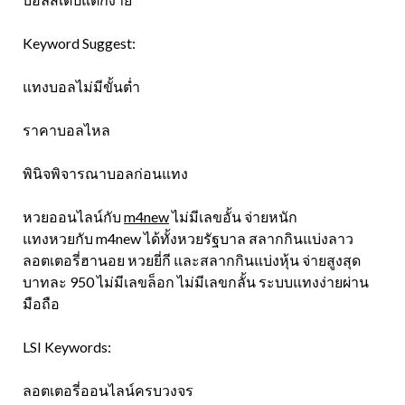
Keyword Suggest:
แทงบอลไม่มีขั้นต่ำ
ราคาบอลไหล
พินิจพิจารณาบอลก่อนแทง
หวยออนไลน์กับ
m4new
ไม่มีเลขอั้น จ่ายหนัก
แทงหวยกับ m4new ได้ทั้งหวยรัฐบาล สลากกินแบ่งลาว
ลอตเตอรี่ฮานอย หวยยี่กี และสลากกินแบ่งหุ้น จ่ายสูงสุด
บาทละ 950 ไม่มีเลขล็อก ไม่มีเลขกลั้น ระบบแทงง่ายผ่าน
มือถือ
LSI Keywords:
ลอตเตอรี่ออนไลน์ครบวงจร