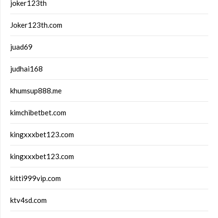
joker123th
Joker123th.com
juad69
judhai168
khumsup888.me
kimchibetbet.com
kingxxxbet123.com
kingxxxbet123.com
kitti999vip.com
ktv4sd.com