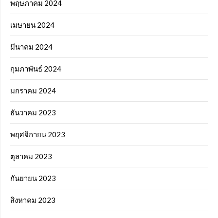
พฤษภาคม 2024
เมษายน 2024
มีนาคม 2024
กุมภาพันธ์ 2024
มกราคม 2024
ธันวาคม 2023
พฤศจิกายน 2023
ตุลาคม 2023
กันยายน 2023
สิงหาคม 2023