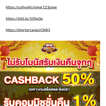
https://cutly.info/joker123zone
https://bitt.to/105p0q
https://shorturl.asia/zQh83