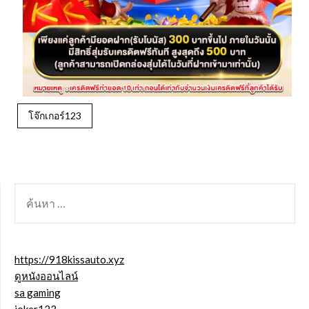
โจ๊กเกอร์123
https://918kissauto.xyz
ดูหนังออนไลน์
sa gaming