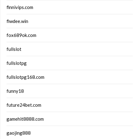
finnivips.com
fiwdee.win
fox689ok.com
fullslot
fullslotpg
fullslotpg168.com
funny18
future24bet.com
gamehit8888.com
gaojing888