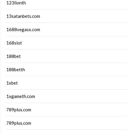
123lionth
13satanbets.com
1688vegasx.com
168slot
188bet
188betth
1xbet
1xgameth.com
789plus.com
789plus.com