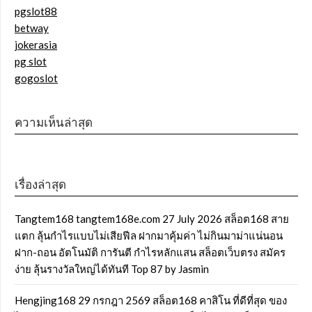
pgslot88
betway
jokerasia
pg slot
gogoslot
ความเห็นล่าสุด
เรื่องล่าสุด
Tangtem168 tangtem168e.com 27 July 2026 สล็อต168 สาย
แตก ลุ้นกำไรแบบไม่เสียฟีล ฝากมาคุ้มค่า ไม่กินมาม่าแน่นอน
ฝาก-ถอน อัตโนมัติ การันตี กำไรหลักแสน สล็อตเว็บตรง สมัคร
ง่าย ลุ้นรางวัลใหญ่ได้ทันที Top 87 by Jasmin
Hengjing168 29 กรกฎา 2569 สล็อต168 คาสิโน ที่ดีที่สุด ของ