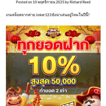
Posted on
10 พฤศจิกายน 2025
by
Richard Reed
เกมสล็อตจากค่าย Joker123 ยังน่าเล่นอยู่ไหมในปีนี้?