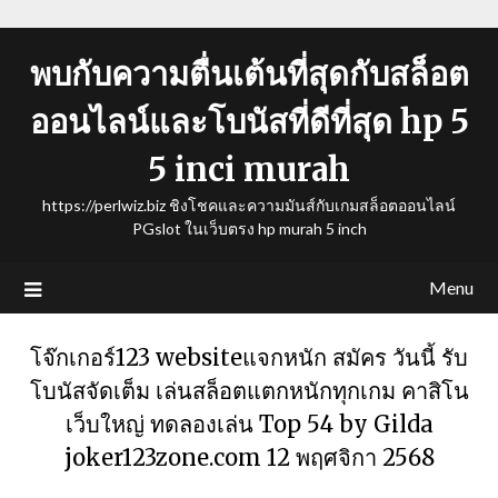
พบกับความตื่นเต้นที่สุดกับสล็อต
ออนไลน์และโบนัสที่ดีที่สุด hp 5
5 inci murah
https://perlwiz.biz ชิงโชคและความมันส์กับเกมสล็อตออนไลน์
PGslot ในเว็บตรง hp murah 5 inch
Menu
โจ๊กเกอร์123 websiteแจกหนัก สมัคร วันนี้ รับ
โบนัสจัดเต็ม เล่นสล็อตแตกหนักทุกเกม คาสิโน
เว็บใหญ่ ทดลองเล่น Top 54 by Gilda
joker123zone.com 12 พฤศจิกา 2568