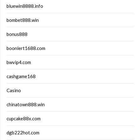
bluewin8888.info
bombet888.win
bonus888
boonlert1688.com
bwvip4.com
cashgame168
Casino
chinatown888.win
cupcake88x.com
dgb222hot.com