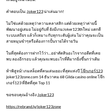
คำตอบเป็น:
Joker123
น่าเล่นมาก!
ไม่ใช่แค่ด้วยเหตุว่าความคลาสสิก แต่ด้วยเหตุว่าค่ายนี้
พัฒนาอยู่เสมอ ไม่อยู่กับที่ ยังมีเกมJoker123thใหม่ แตกดี
ระบบเสถียร แล้วก็เหมาะกับทุกระดับผู้เล่น ไม่ว่าคุณจะเป็น
สายหมุนขำๆหรือต้องการปั้นรายได้รายวัน
ในที่สุดต้องการฝากไว้ว่า…อย่าตัดสินอะไรจากอดีตที่เคย
พบ ลองอีกรอบ แล้วคุณจะพบอะไรที่ดีมากยิ่งขึ้นกว่าเดิม
ท้าพิสูจน์! เกมสล็อตที่คนเล่นเยอะที่สุดแห่งปี
โจ๊กเกอร์123
joker123zone.com 14 ธันวาคม 68 Gilda casino online โจ๊ก
เกอร์123 ที่ฮิตที่สุด Top 11
ขอขอบคุณอ้างอิง
Joker123
https://rebrand.ly/joker123zone