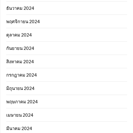
ธันวาคม 2024
พฤศจิกายน 2024
ตุลาคม 2024
กันยายน 2024
สิงหาคม 2024
กรกฎาคม 2024
มิถุนายน 2024
พฤษภาคม 2024
เมษายน 2024
มีนาคม 2024