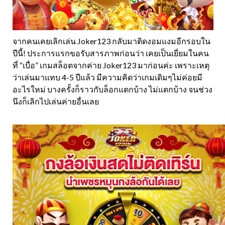
จากคนเคยเลิกเล่น Joker123 กลับมาติดงอมแงมอีกรอบใน
ปีนี้! ประการแรกขอรับสารภาพก่อนว่า เคยเป็นเยี่ยมในคน
ที่ “เบื่อ” เกมสล็อตจากค่าย Joker123 มาก่อนค่ะ เพราะเหตุ
ว่าเล่นมาแทบ 4-5 ปีแล้ว มีความคิดว่าเกมเดิมๆไม่ค่อยมี
อะไรใหม่ บางครั้งก็ราวกับล็อกแตกบ้าง ไม่แตกบ้าง จนช่วง
นึงก็เลิกไปเล่นค่ายอื่นเลย