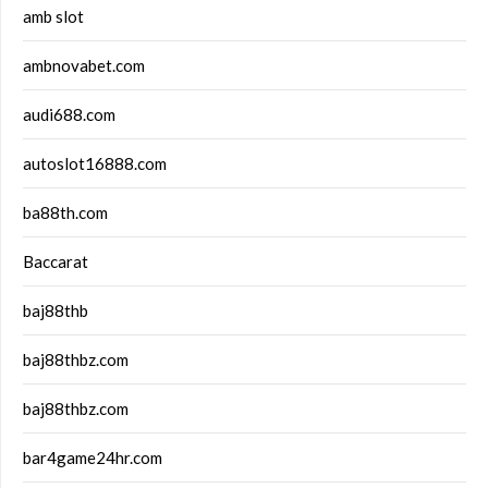
amb slot
ambnovabet.com
audi688.com
autoslot16888.com
ba88th.com
Baccarat
baj88thb
baj88thbz.com
baj88thbz.com
bar4game24hr.com