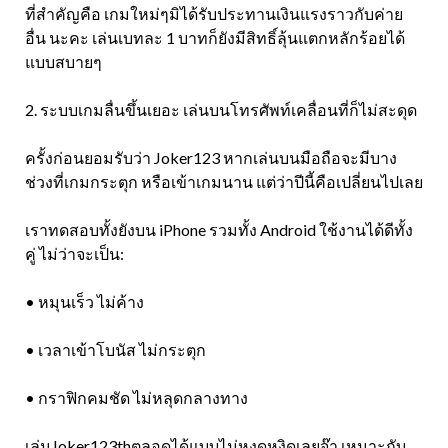
ที่สำคัญคือ เกมใหม่ๆมิได้รับประทานเงินแรงราวกับค่าย
อื่น นะคะ เล่นเบทละ 1 บาทก็ยังมีสิทธิ์ลุ้นแตกหลักร้อยได้
แบบสบายๆ
2. ระบบเกมลื่นขึ้นเยอะ เล่นบนโทรศัพท์เคลื่อนที่ก็ไม่สะดุด
ครั้งก่อนยอมรับว่า Joker123 หากเล่นบนมือถือจะมีบาง
ช่วงที่เกมกระตุก หรือเข้าเกมนาน แต่ว่าปีนี้คือเปลี่ยนไปเลย
เราทดสอบทั้งยังบน iPhone รวมทั้ง Android ใช้งานได้ดีทั้ง
คู่ ไม่ว่าจะเป็น:
• หมุนเร็ว ไม่ค้าง
• เวลาเข้าโบนัส ไม่กระตุก
• กราฟิกคมชัด ไม่หลุดกลางทาง
เล่นJoker123thตลอดได้แบบไม่หงุดหงิดเลยจ๊า เหมาะกับ