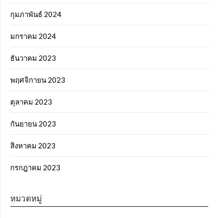
กุมภาพันธ์ 2024
มกราคม 2024
ธันวาคม 2023
พฤศจิกายน 2023
ตุลาคม 2023
กันยายน 2023
สิงหาคม 2023
กรกฎาคม 2023
หมวดหมู่