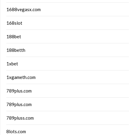
1688vegasx.com
168slot
188bet
188betth
1xbet
1xgameth.com
789plus.com
789plus.com
789pluss.com
8lots.com