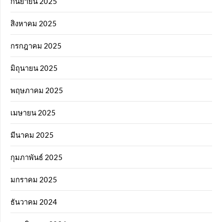
กันยายน 2025
สิงหาคม 2025
กรกฎาคม 2025
มิถุนายน 2025
พฤษภาคม 2025
เมษายน 2025
มีนาคม 2025
กุมภาพันธ์ 2025
มกราคม 2025
ธันวาคม 2024