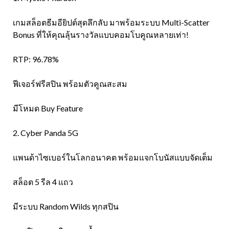
เกมสล็อตธีมอียิปต์สุดลึกลับ มาพร้อมระบบ Multi-Scatter
Bonus ที่ให้คุณลุ้นรางวัลแบบคอมโบคูณหลายเท่า!
RTP: 96.78%
ฟีเจอร์ฟรีสปิน พร้อมตัวคูณสะสม
มีโหมด Buy Feature
2. Cyber Panda 5G
แพนด้าไซเบอร์ในโลกอนาคต พร้อมแจกโบนัสแบบจัดเต็ม
สล็อต 5 รีล 4 แถว
มีระบบ Random Wilds ทุกสปิน