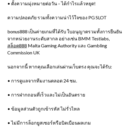
• ตั้งความมุ่งหมายต่อวัน – ได้กำไรแล้วหยุด!
ความปลอดภัย รวมทั้งความน่าไว้ใจของ PG SLOT
bonus888 เป็นค่ายเกมที่ได้รับ ใบอนุญาตรวมทั้งการยืนยัน
จากหน่วยงานระดับสากล อย่างเช่น BMM Testlabs,
สล็อต888
Malta Gaming Authority และ Gambling
Commission UK
นอกจากนี้ หากคุณเลือกเล่นผ่านเว็บตรง คุณจะได้รับ:
• การดูแลจากทีมงานตลอด 24 ชม.
• การฝากถอนที่เร็วและไม่เป็นอันตราย
• ข้อมูลส่วนตัวถูกเข้ารหัส ไม่รั่วไหล
• ไม่มีการล็อกยูสเซอร์หรือบิดเบือนผลเกม