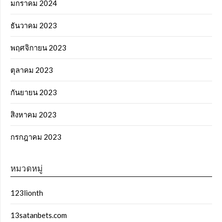
มกราคม 2024
ธันวาคม 2023
พฤศจิกายน 2023
ตุลาคม 2023
กันยายน 2023
สิงหาคม 2023
กรกฎาคม 2023
หมวดหมู่
123lionth
13satanbets.com