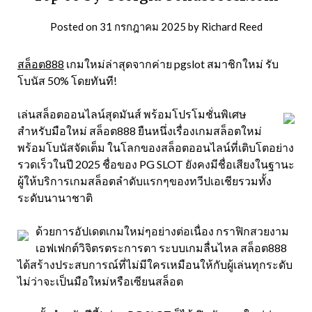
Posted on
31 กรกฎาคม 2025
by
Richard Reed
สล็อต888
เกมใหม่ล่าสุดจากค่าย pgslot สมาชิกใหม่ รับ
โบนัส 50% โดยทันที!
เล่นสล็อตออนไลน์สุดมันส์ พร้อมโปรโมชั่นพิเศษ
สำหรับมือใหม่ สล็อต888 ยืนหนึ่งเรื่องเกมสล็อตใหม่
พร้อมโบนัสจัดเต็ม ในโลกของสล็อตออนไลน์ที่เติบโตอย่าง
รวดเร็วในปี 2025 ชื่อของ PG SLOT ยังคงมีชื่อเสียงในฐานะ
ผู้ให้บริการเกมสล็อตลำดับแรกๆของทวีปเอเชียรวมทั้ง
ระดับนานาชาติ
ด้วยการอัปเดตเกมใหม่ๆอย่างต่อเนื่อง กราฟิกสวยงาม
เอฟเฟกต์วิจิตรตระการตา ระบบเกมลื่นไหล สล็อต888
ได้สร้างประสบการณ์ที่ไม่มีใครเหมือนให้กับผู้เล่นทุกระดับ
ไม่ว่าจะเป็นมือใหม่หรือเซียนสล็อต