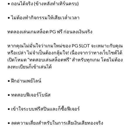
• ถอนได้จริง (ข้างหลังทำเทิร์นครบ)
• ไม่ต้องทำกิจกรรมให้เสียเวล่ำเวลา
ทดลองเล่นเกมสล็อต PG ฟรี ก่อนลงเงินจริง
หากคุณไม่มั่นใจว่าเกมใหม่ของ PG SLOT จะเหมาะกับคุณ
หรือเปล่า ไม่จำเป็นต้องกลุ้มใจ! เนื่องจากว่าทางเว็บไซต์ได้
เปิดโหมด “ทดสอบเล่นสล็อตฟรี” สำหรับทุกเกม โดยไม่ต้อง
ลงทะเบียนก็เข้าเล่นได้
• ฝึกอ่านเพย์ไลน์
• ทดสอบฟีเจอร์โบนัส
• เข้าใจระบบฟรีสปินและก็ซื้อฟีเจอร์
• ลดความเสี่ยงสำหรับในการเสียเงินเสียทองจริง