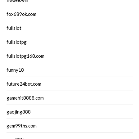
fox689ok.com
fullslot
fullslotpg
fullslotpg168.com
funny18
future24bet.com
gamehit8888.com
gaojing888
gem99ths.com