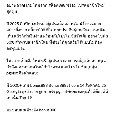
อย่าพลาด! เกมใหม่จาก สล็อต888 พร้อมโปรสมาชิกใหม่
สุดคุ้ม
ปี 2025 คือปีทองคำของผู้เล่นสล็อตออนไลน์โดยเฉพาะ
อย่างยิ่งจาก สล็อต888 ที่ไม่หยุดประดิษฐ์เกมใหม่ สนุก ตื่น
เต้น แล้วก็ทำเงินง่าย พร้อมกับโปรโมชั่นจัดเต็มอย่าง โบนัส
50% สำหรับสมาชิกใหม่ ที่ช่วยให้คุณเริ่มได้แบบไม่ต้อง
ลงทุนเยอะ
ไม่ว่าจะเป็นมือใหม่ หรือผู้เล่นประสบการณ์สูง ถ้าหากคุณ
กำลังมองหาเกมใหม่ กำไรงาม และโปรโมชั่นสุดคุ้ม
pgslot คือคำตอบ!
มี 5000+ เกม bonus888 Bonus888s1.com 14 สิงหาคม 25
Georgia ดูรีวิวจากลูกค้าจริง pgslotคิดจะลงทุนทั้งทีต้องที่นี่
เท่านั้น Top 19
ขอขอบคุณอ้างอิง
bonus888