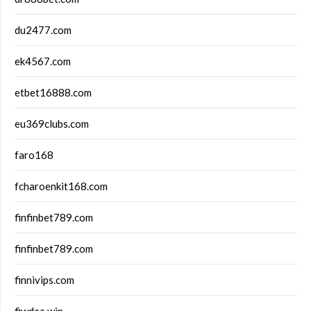
du2477.com
ek4567.com
etbet16888.com
eu369clubs.com
faro168
fcharoenkit168.com
finfinbet789.com
finfinbet789.com
finnivips.com
fiwdee.win