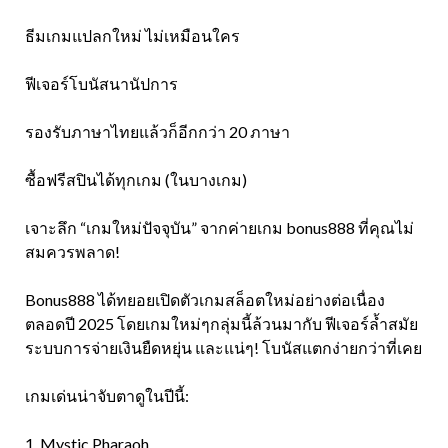
ธีมเกมแปลกใหม่ ไม่เหมือนใคร
ฟีเจอร์โบนัสนานัปการ
รองรับภาษาไทยแล้วก็อีกกว่า 20 ภาษา
ซื้อฟรีสปินได้ทุกเกม (ในบางเกม)
เจาะลึก “เกมใหม่ปัจจุบัน” จากค่ายเกม bonus888 ที่คุณไม่
สมควรพลาด!
Bonus888 ได้ทยอยเปิดตัวเกมสล็อตใหม่อย่างต่อเนื่อง
ตลอดปี 2025 โดยเกมใหม่ๆกลุ่มนี้ล้วนมากับ ฟีเจอร์ล้ำสมัย
ระบบการจ่ายเงินยืดหยุ่น และแน่ๆ! โบนัสแตกง่ายกว่าที่เคย
เกมเด่นน่าจับตาดูในปีนี้:
1. Mystic Pharaoh