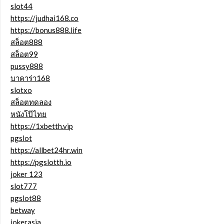
slot44
https://judhai168.co
https://bonus888.life
สล็อต888
สล็อต99
pussy888
บาคาร่า168
slotxo
สล็อตทดลอง
หนังโป๊ไทย
https://1xbetth.vip
pgslot
https://allbet24hr.win
https://pgslotth.io
joker 123
slot777
pgslot88
betway
jokerasia