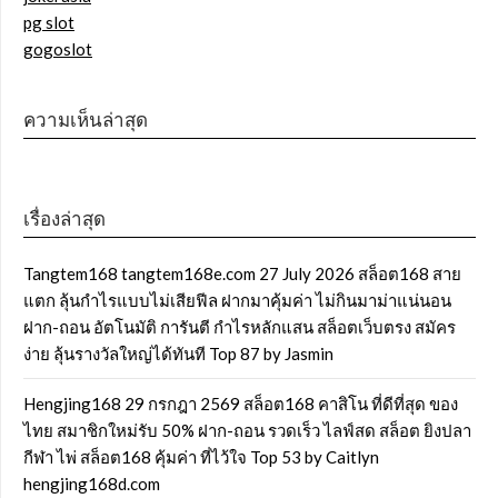
pg slot
gogoslot
ความเห็นล่าสุด
เรื่องล่าสุด
Tangtem168 tangtem168e.com 27 July 2026 สล็อต168 สาย
แตก ลุ้นกำไรแบบไม่เสียฟีล ฝากมาคุ้มค่า ไม่กินมาม่าแน่นอน
ฝาก-ถอน อัตโนมัติ การันตี กำไรหลักแสน สล็อตเว็บตรง สมัคร
ง่าย ลุ้นรางวัลใหญ่ได้ทันที Top 87 by Jasmin
Hengjing168 29 กรกฎา 2569 สล็อต168 คาสิโน ที่ดีที่สุด ของ
ไทย สมาชิกใหม่รับ 50% ฝาก-ถอน รวดเร็ว ไลฟ์สด สล็อต ยิงปลา
กีฬา ไพ่ สล็อต168 คุ้มค่า ที่ไว้ใจ Top 53 by Caitlyn
hengjing168d.com