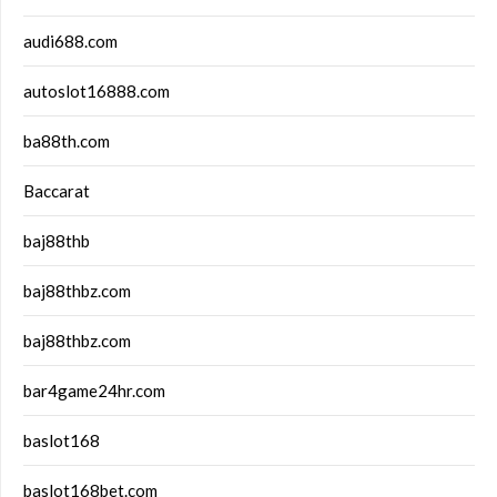
audi688.com
autoslot16888.com
ba88th.com
Baccarat
baj88thb
baj88thbz.com
baj88thbz.com
bar4game24hr.com
baslot168
baslot168bet.com